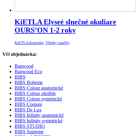
KiETLA Elyseé slnečné okuliare
OURS’ON 1-2 roky
KiETLA dopredaj
,
Všetky značky
VO objednávka:
Banwood
Banwood Eco
BIBS
BIBS Boheme
BIBS Colour anatomické
BIBS Colour okrúhle
BIBS Colour symetrické
BIBS Couture
BIBS De Lux
BIBS Infinity anatomické
BIBS Infinity symetrické
BIBS STUDIO
BIBS Supreme