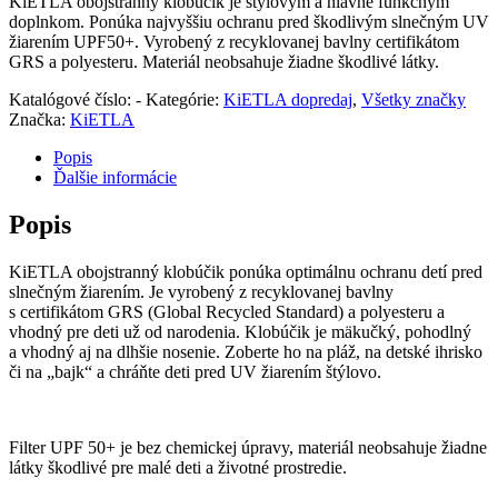
KiETLA obojstranný klobúčik je štýlovým a hlavne funkčným
doplnkom. Ponúka najvyššiu ochranu pred škodlivým slnečným UV
žiarením UPF50+. Vyrobený z recyklovanej bavlny certifikátom
GRS a polyesteru. Materiál neobsahuje žiadne škodlivé látky.
Katalógové číslo:
-
Kategórie:
KiETLA dopredaj
,
Všetky značky
Značka:
KiETLA
Popis
Ďalšie informácie
Popis
KiETLA obojstranný klobúčik ponúka optimálnu ochranu detí pred
slnečným žiarením. Je vyrobený z recyklovanej bavlny
s certifikátom GRS (Global Recycled Standard) a polyesteru a
vhodný pre deti už od narodenia. Klobúčik je mäkučký, pohodlný
a vhodný aj na dlhšie nosenie. Zoberte ho na pláž, na detské ihrisko
či na „bajk“ a chráňte deti pred UV žiarením štýlovo.
Filter UPF 50+ je bez chemickej úpravy, materiál neobsahuje žiadne
látky škodlivé pre malé deti a životné prostredie.