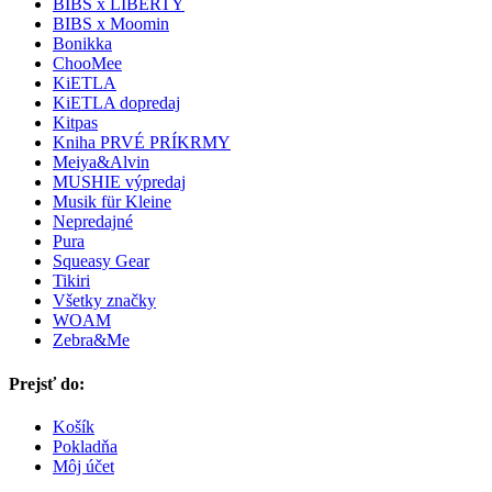
BIBS x LIBERTY
BIBS x Moomin
Bonikka
ChooMee
KiETLA
KiETLA dopredaj
Kitpas
Kniha PRVÉ PRÍKRMY
Meiya&Alvin
MUSHIE výpredaj
Musik für Kleine
Nepredajné
Pura
Squeasy Gear
Tikiri
Všetky značky
WOAM
Zebra&Me
Prejsť do:
Košík
Pokladňa
Môj účet