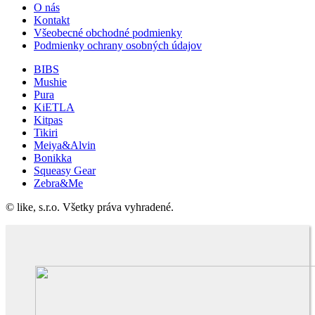
O nás
Kontakt
Všeobecné obchodné podmienky
Podmienky ochrany osobných údajov
BIBS
Mushie
Pura
KiETLA
Kitpas
Tikiri
Meiya&Alvin
Bonikka
Squeasy Gear
Zebra&Me
© like, s.r.o. Všetky práva vyhradené.