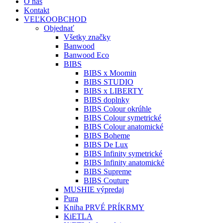
O nás
Kontakt
VEĽKOOBCHOD
Objednať
Všetky značky
Banwood
Banwood Eco
BIBS
BIBS x Moomin
BIBS STUDIO
BIBS x LIBERTY
BIBS doplnky
BIBS Colour okrúhle
BIBS Colour symetrické
BIBS Colour anatomické
BIBS Boheme
BIBS De Lux
BIBS Infinity symetrické
BIBS Infinity anatomické
BIBS Supreme
BIBS Couture
MUSHIE výpredaj
Pura
Kniha PRVÉ PRÍKRMY
KiETLA