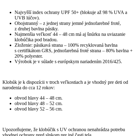
Najvyšší index ochrany UPF 50+ (blokuje až 98 % UVA a
UVB lúčov).
Obojstranný – z jednej strany jemné jednofarebné froté,
z druhej bavlna pásiky.
Najmenšia veľkosť 44 – 48 cm má aj šnúrku na uviazanie
klobúčika pod bradou.
Zloženie: pásikavá strana – 100% recyklovaná bavlna
s certifikátom GRS, jednofarebná froté strana – 80% bavlna +
20% polyester.
Výrobok je v súlade s európskym nariadením 2016/425.
Klobúk je k dispozícii v troch veľkostiach a je vhodný pre deti od
narodenia do cca 12 rokov:
obvod hlavy 44 – 48 cm.
obvod hlavy 48 – 52 cm.
obvod hlavy 52 – 56 cm.
Upozorňujeme, že klobúčik s UV ochranou nenahrádza potrebu
vhodnej ochrany pred slnkom pre iné časti tela.