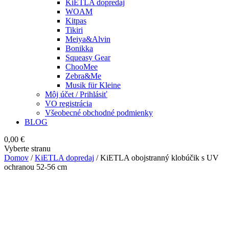
KiETLA dopredaj
WOAM
Kitpas
Tikiri
Meiya&Alvin
Bonikka
Squeasy Gear
ChooMee
Zebra&Me
Musik für Kleine
Môj účet / Prihlásiť
VO registrácia
Všeobecné obchodné podmienky
BLOG
0,00
€
Vyberte stranu
Domov
/
KiETLA dopredaj
/ KiETLA obojstranný klobúčik s UV
ochranou 52-56 cm