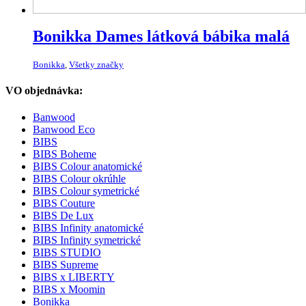
Bonikka Dames látková bábika malá
Bonikka
,
Všetky značky
VO objednávka:
Banwood
Banwood Eco
BIBS
BIBS Boheme
BIBS Colour anatomické
BIBS Colour okrúhle
BIBS Colour symetrické
BIBS Couture
BIBS De Lux
BIBS Infinity anatomické
BIBS Infinity symetrické
BIBS STUDIO
BIBS Supreme
BIBS x LIBERTY
BIBS x Moomin
Bonikka