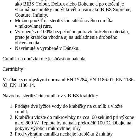
ako BIBS Colour, DeLux alebo Boheme a po otočení je
vhodná na cumlíky motýlikového tvaru ako BIBS Supreme,
Couture, Infinity.
Možno použiť na sterilizáciu silikónového cumlíka
v mikrovlnnej rúre.
Vyrobené zo 100% bezpečného potravinárskeho materiálu,
preto je krabička vhodná aj na uskladnenie drobného
občerstvenia.
Navrhnuté a vyrobené v Dánsku.
Cumlík na obrázku nie je súčasťou balenia.
Certifikáty :
V súlade s európskymi normami EN 15284, EN 1186-01, EN 1186-
03, EN 1186-14.
Návod na sterilizáciu cumlíkov v BIBS krabičke:
Pridajte dve lyžice vody do krabičky na cumlík a vložte
cumlík.
Krabičku vložte do mikrovlnky na cca. 60 sekúnd pri výkone
max. 800 W. Teplota by nemala prekročiť 100°C. Dbajte na
pokyny výrobcu mikrovlnnej rúry.
Pred vybratím cumlíka nechajte krabičku 2 minúty