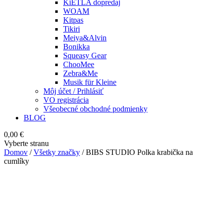
KiETLA dopredaj
WOAM
Kitpas
Tikiri
Meiya&Alvin
Bonikka
Squeasy Gear
ChooMee
Zebra&Me
Musik für Kleine
Môj účet / Prihlásiť
VO registrácia
Všeobecné obchodné podmienky
BLOG
0,00
€
Vyberte stranu
Domov
/
Všetky značky
/ BIBS STUDIO Polka krabička na
cumlíky