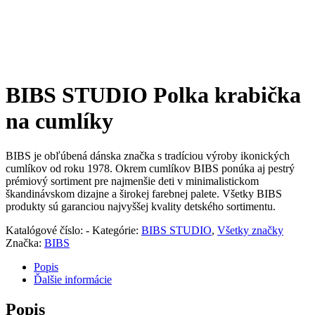
BIBS STUDIO Polka krabička
na cumlíky
BIBS je obľúbená dánska značka s tradíciou výroby ikonických
cumlíkov od roku 1978. Okrem cumlíkov BIBS ponúka aj pestrý
prémiový sortiment pre najmenšie deti v minimalistickom
škandinávskom dizajne a širokej farebnej palete. Všetky BIBS
produkty sú garanciou najvyššej kvality detského sortimentu.
Katalógové číslo:
-
Kategórie:
BIBS STUDIO
,
Všetky značky
Značka:
BIBS
Popis
Ďalšie informácie
Popis