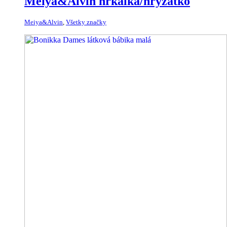
Meiya&Alvin hrkálka/hryzátko
Meiya&Alvin
,
Všetky značky