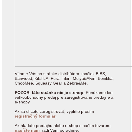
Vítame Vás na stránke distribútora značiek BIBS,
Banwood, KiETLA, Pura, Tikiri, Meiya&Alvin, Bonikka,
ChooMee, Squeasy Gear a Zebra&Me.
POZOR, táto stránka nie je e-shop.
Ponúkame len
veľkoobchodný predaj pre zaregistrované predajne a
e-shopy.
Ak sa chcete zaregistrovať, vyplňte prosím
registračný formulár
.
Ak hľadáte predajňu alebo e-shop s naším tovarom,
napíšte nám
, radi Vám poradíme.