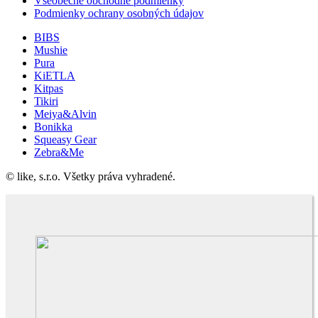
Všeobecné obchodné podmienky
Podmienky ochrany osobných údajov
BIBS
Mushie
Pura
KiETLA
Kitpas
Tikiri
Meiya&Alvin
Bonikka
Squeasy Gear
Zebra&Me
© like, s.r.o. Všetky práva vyhradené.