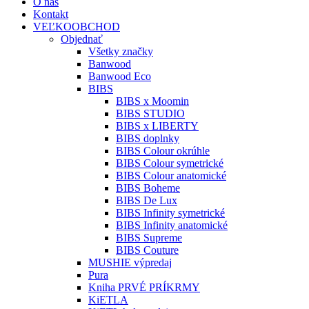
O nás
Kontakt
VEĽKOOBCHOD
Objednať
Všetky značky
Banwood
Banwood Eco
BIBS
BIBS x Moomin
BIBS STUDIO
BIBS x LIBERTY
BIBS doplnky
BIBS Colour okrúhle
BIBS Colour symetrické
BIBS Colour anatomické
BIBS Boheme
BIBS De Lux
BIBS Infinity symetrické
BIBS Infinity anatomické
BIBS Supreme
BIBS Couture
MUSHIE výpredaj
Pura
Kniha PRVÉ PRÍKRMY
KiETLA