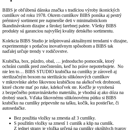
BIBS je obľúbená dánska značka s tradíciou výroby ikonických
cumlíkov od roku 1978. Okrem cumlíkov BIBS ponúka aj pestrý
prémiový sortiment pre najmenšie deti v minimalistickom
škandinávskom dizajne a širokej farebnej palete. Všetky BIBS
produkty sú garanciou najvyššej kvality detského sortimentu.
Kolekcia BIBS Studio je inšpirovaná aktuálnymi trendami v dizajne,
experimentuje s potlačou inovatívnym spôsobom a BIBS tak
naďalej určuje trendy v rodičovstve.
Krabička, box, púzdro, obal, … jednoducho pomocník, ktorý
ochráni cumlík pred znečistením, keď ho práve nepotrebujete. No
nie len to… BIBS STUDIO krabička na cumlíky je zároveň aj
sterilizačným boxom na sterilizáciu silikónových cumlíkov
v mikrovlnke alebo šikovnou krabičkou na akékoľvek drobnosti,
ktoré chcete mať po ruke, kdekoľvek ste. Keďže je vyrobená
z bezpečného potravinárskeho materiálu, je vhodná aj ako dóza na
drobný snack. Vďaka šikovnému silikónovému pútku si BIBS
krabičku na cumlíky pripevníte na tašku, kočík, ku postieľke, či
autosedačke.
Bez použitia vložky sa zmestia až 3 cumlíky.
S použitím vložky sa zmestí 1 cumlík a klip na cumlík.
Z jednej strany je vložka určená na cumlíky okrúhlych tvarov