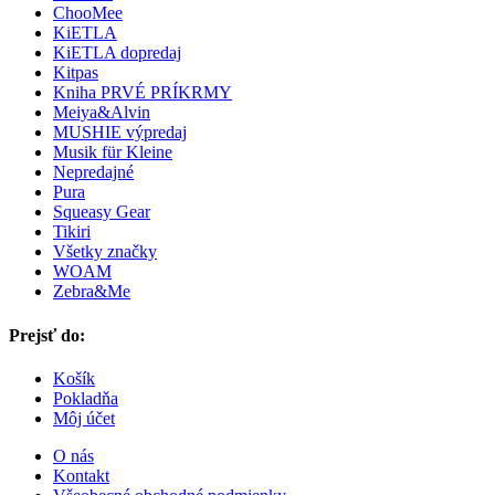
ChooMee
KiETLA
KiETLA dopredaj
Kitpas
Kniha PRVÉ PRÍKRMY
Meiya&Alvin
MUSHIE výpredaj
Musik für Kleine
Nepredajné
Pura
Squeasy Gear
Tikiri
Všetky značky
WOAM
Zebra&Me
Prejsť do:
Košík
Pokladňa
Môj účet
O nás
Kontakt