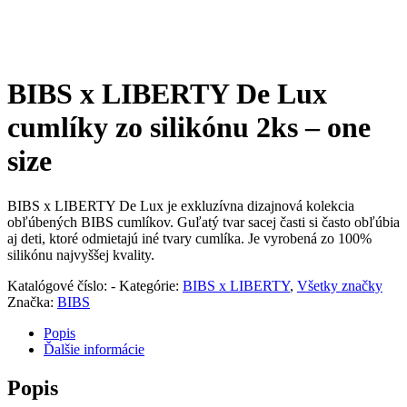
BIBS x LIBERTY De Lux
cumlíky zo silikónu 2ks – one
size
BIBS x LIBERTY De Lux je exkluzívna dizajnová kolekcia
obľúbených BIBS cumlíkov. Guľatý tvar sacej časti si často obľúbia
aj deti, ktoré odmietajú iné tvary cumlíka. Je vyrobená zo 100%
silikónu najvyššej kvality.
Katalógové číslo:
-
Kategórie:
BIBS x LIBERTY
,
Všetky značky
Značka:
BIBS
Popis
Ďalšie informácie
Popis