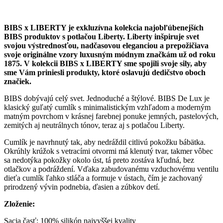
BIBS x LIBERTY je exkluzívna kolekcia najobľúbenejších
BIBS produktov s potlačou Liberty. Liberty inšpiruje svet
svojou výstrednosťou, nadčasovou eleganciou a prepožičiava
svoje originálne vzory luxusným módnym značkám už od roku
1875. V kolekcii BIBS x LIBERTY sme spojili svoje sily, aby
sme Vám priniesli produkty, ktoré oslavujú dedičstvo oboch
značiek.
BIBS dobývajú celý svet. Jednoduché a štýlové. BIBS De Lux je
klasický guľatý cumlík s minimalistickým vzhľadom a moderným
matným povrchom v krásnej farebnej ponuke jemných, pastelových,
zemitých aj neutrálnych tónov, teraz aj s potlačou Liberty.
Cumlík je navrhnutý tak, aby nedráždil citlivú pokožku bábätka.
Okrúhly krúžok s vetracími otvormi má klenutý tvar, takmer vôbec
sa nedotýka pokožky okolo úst, tá preto zostáva kľudná, bez
otlačkov a podráždení. Vďaka zabudovanému vzduchovému ventilu
dieťa cumlík ľahko stláča a formuje v ústach, čím je zachovaný
prirodzený vývin podnebia, ďasien a zúbkov detí.
Zloženie:
Sacia časť: 100% silikón najvyššej kvality