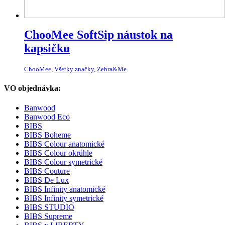
ChooMee SoftSip náustok na
kapsičku
ChooMee
,
Všetky značky
,
Zebra&Me
VO objednávka:
Banwood
Banwood Eco
BIBS
BIBS Boheme
BIBS Colour anatomické
BIBS Colour okrúhle
BIBS Colour symetrické
BIBS Couture
BIBS De Lux
BIBS Infinity anatomické
BIBS Infinity symetrické
BIBS STUDIO
BIBS Supreme