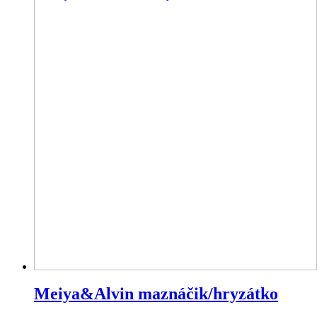
Meiya&Alvin maznáčik/hryzátko