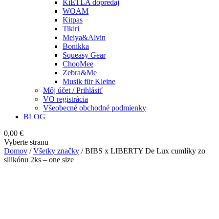
KiETLA dopredaj
WOAM
Kitpas
Tikiri
Meiya&Alvin
Bonikka
Squeasy Gear
ChooMee
Zebra&Me
Musik für Kleine
Môj účet / Prihlásiť
VO registrácia
Všeobecné obchodné podmienky
BLOG
0,00
€
Vyberte stranu
Domov
/
Všetky značky
/ BIBS x LIBERTY De Lux cumlíky zo
silikónu 2ks – one size