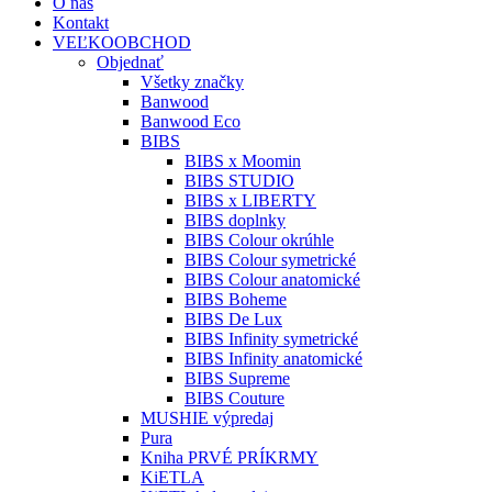
O nás
Kontakt
VEĽKOOBCHOD
Objednať
Všetky značky
Banwood
Banwood Eco
BIBS
BIBS x Moomin
BIBS STUDIO
BIBS x LIBERTY
BIBS doplnky
BIBS Colour okrúhle
BIBS Colour symetrické
BIBS Colour anatomické
BIBS Boheme
BIBS De Lux
BIBS Infinity symetrické
BIBS Infinity anatomické
BIBS Supreme
BIBS Couture
MUSHIE výpredaj
Pura
Kniha PRVÉ PRÍKRMY
KiETLA