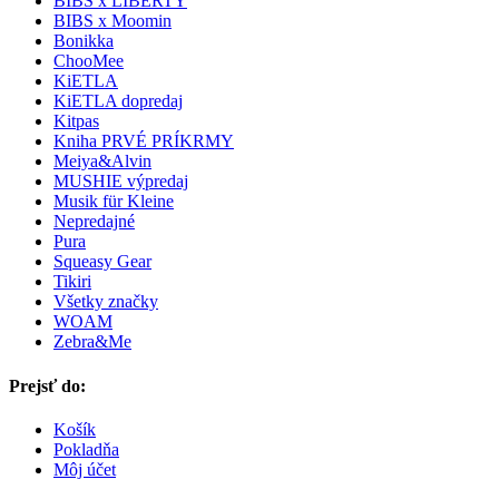
BIBS x LIBERTY
BIBS x Moomin
Bonikka
ChooMee
KiETLA
KiETLA dopredaj
Kitpas
Kniha PRVÉ PRÍKRMY
Meiya&Alvin
MUSHIE výpredaj
Musik für Kleine
Nepredajné
Pura
Squeasy Gear
Tikiri
Všetky značky
WOAM
Zebra&Me
Prejsť do:
Košík
Pokladňa
Môj účet