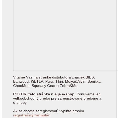
Vítame Vás na stránke distribútora značiek BIBS,
Banwood, KiETLA, Pura, Tikiri, Meiya&Alvin, Bonikka,
ChooMee, Squeasy Gear a Zebra&Me.
POZOR, táto stránka nie je e-shop.
Ponúkame len
veľkoobchodný predaj pre zaregistrované predajne a
e-shopy.
Ak sa chcete zaregistrovať, vyplňte prosím
registračný formulár
.