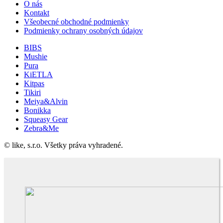
O nás
Kontakt
Všeobecné obchodné podmienky
Podmienky ochrany osobných údajov
BIBS
Mushie
Pura
KiETLA
Kitpas
Tikiri
Meiya&Alvin
Bonikka
Squeasy Gear
Zebra&Me
© like, s.r.o. Všetky práva vyhradené.