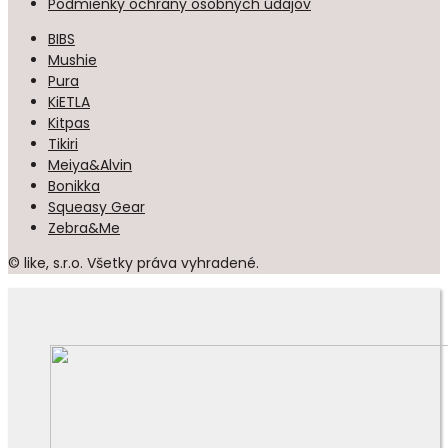
Podmienky ochrany osobných údajov
BIBS
Mushie
Pura
KiETLA
Kitpas
Tikiri
Meiya&Alvin
Bonikka
Squeasy Gear
Zebra&Me
© like, s.r.o. Všetky práva vyhradené.