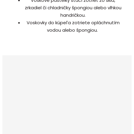
Voskové pastelky stačí zotrieť zo skla,
zrkadiel či chladničky špongiou alebo vlhkou
handričkou.
Voskovky do kúpeľa zotriete opláchnutím
vodou alebo špongiou.