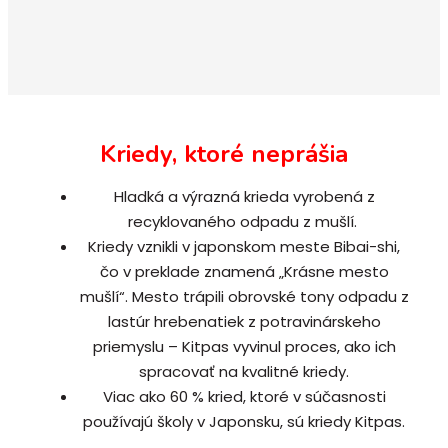
Kriedy, ktoré neprášia
Hladká a výrazná krieda vyrobená z
recyklovaného odpadu z mušlí.
Kriedy vznikli v japonskom meste Bibai-shi,
čo v preklade znamená „Krásne mesto
mušlí“. Mesto trápili obrovské tony odpadu z
lastúr hrebenatiek z potravinárskeho
priemyslu – Kitpas vyvinul proces, ako ich
spracovať na kvalitné kriedy.
Viac ako 60 % kried, ktoré v súčasnosti
používajú školy v Japonsku, sú kriedy Kitpas.