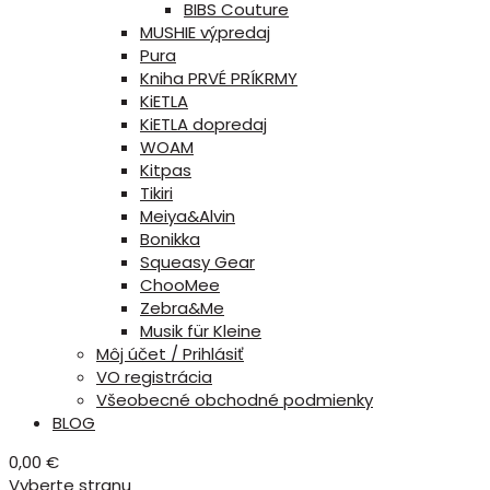
BIBS Couture
MUSHIE výpredaj
Pura
Kniha PRVÉ PRÍKRMY
KiETLA
KiETLA dopredaj
WOAM
Kitpas
Tikiri
Meiya&Alvin
Bonikka
Squeasy Gear
ChooMee
Zebra&Me
Musik für Kleine
Môj účet / Prihlásiť
VO registrácia
Všeobecné obchodné podmienky
BLOG
0,00
€
Vyberte stranu