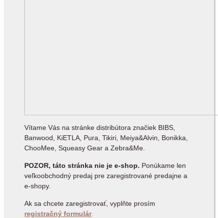
Vítame Vás na stránke distribútora značiek BIBS,
Banwood, KiETLA, Pura, Tikiri, Meiya&Alvin, Bonikka,
ChooMee, Squeasy Gear a Zebra&Me.
POZOR, táto stránka nie je e-shop.
Ponúkame len
veľkoobchodný predaj pre zaregistrované predajne a
e-shopy.
Ak sa chcete zaregistrovať, vyplňte prosím
registračný formulár
.