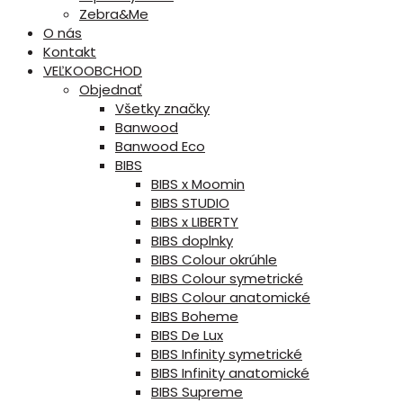
Zebra&Me
O nás
Kontakt
VEĽKOOBCHOD
Objednať
Všetky značky
Banwood
Banwood Eco
BIBS
BIBS x Moomin
BIBS STUDIO
BIBS x LIBERTY
BIBS doplnky
BIBS Colour okrúhle
BIBS Colour symetrické
BIBS Colour anatomické
BIBS Boheme
BIBS De Lux
BIBS Infinity symetrické
BIBS Infinity anatomické
BIBS Supreme