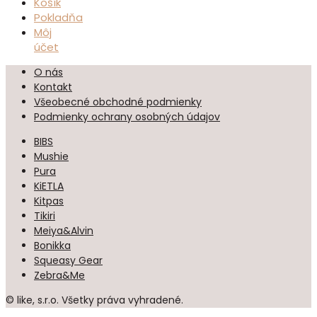
Košík
Pokladňa
Môj
účet
O nás
Kontakt
Všeobecné obchodné podmienky
Podmienky ochrany osobných údajov
BIBS
Mushie
Pura
KiETLA
Kitpas
Tikiri
Meiya&Alvin
Bonikka
Squeasy Gear
Zebra&Me
© like, s.r.o. Všetky práva vyhradené.