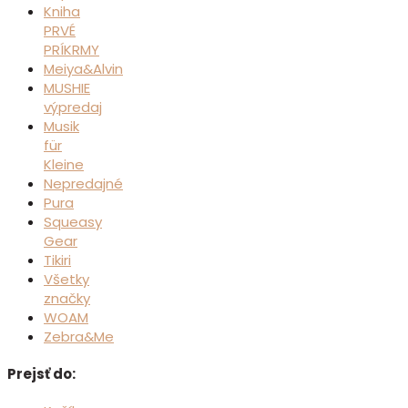
Kniha
PRVÉ
PRÍKRMY
Meiya&Alvin
MUSHIE
výpredaj
Musik
für
Kleine
Nepredajné
Pura
Squeasy
Gear
Tikiri
Všetky
značky
WOAM
Zebra&Me
Prejsť do: