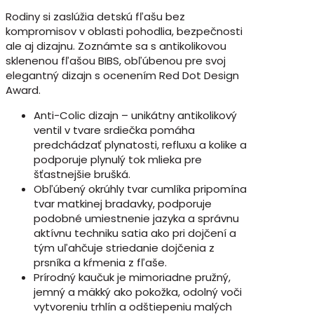
Rodiny si zaslúžia detskú fľašu bez
kompromisov v oblasti pohodlia, bezpečnosti
ale aj dizajnu. Zoznámte sa s antikolikovou
sklenenou fľašou BIBS, obľúbenou pre svoj
elegantný dizajn s ocenením Red Dot Design
Award.
Anti-Colic dizajn – unikátny antikolikový
ventil v tvare srdiečka pomáha
predchádzať plynatosti, refluxu a kolike a
podporuje plynulý tok mlieka pre
šťastnejšie brušká.
Obľúbený okrúhly tvar cumlíka pripomína
tvar matkinej bradavky, podporuje
podobné umiestnenie jazyka a správnu
aktívnu techniku satia ako pri dojčení a
tým uľahčuje striedanie dojčenia z
prsníka a kŕmenia z fľaše.
Prírodný kaučuk je mimoriadne pružný,
jemný a mäkký ako pokožka, odolný voči
vytvoreniu trhlín a odštiepeniu malých