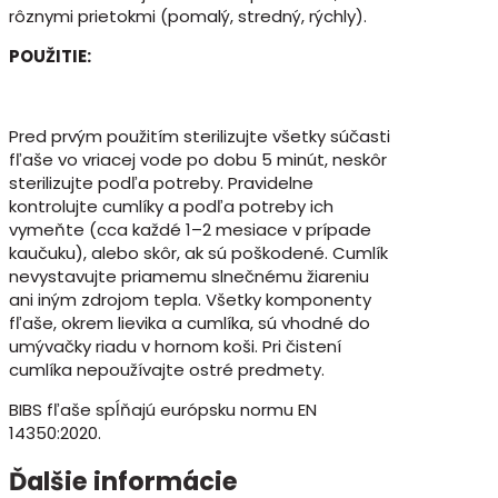
rôznymi prietokmi (pomalý, stredný, rýchly).
POUŽITIE:
Pred prvým použitím sterilizujte všetky súčasti
fľaše vo vriacej vode po dobu 5 minút, neskôr
sterilizujte podľa potreby. Pravidelne
kontrolujte cumlíky a podľa potreby ich
vymeňte (cca každé 1–2 mesiace v prípade
kaučuku), alebo skôr, ak sú poškodené. Cumlík
nevystavujte priamemu slnečnému žiareniu
ani iným zdrojom tepla. Všetky komponenty
fľaše, okrem lievika a cumlíka, sú vhodné do
umývačky riadu v hornom koši. Pri čistení
cumlíka nepoužívajte ostré predmety.
BIBS fľaše spĺňajú európsku normu EN
14350:2020.
Ďalšie informácie