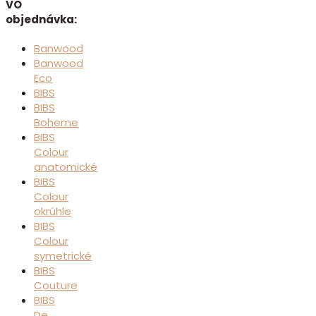
VO
objednávka:
Banwood
Banwood
Eco
BIBS
BIBS
Boheme
BIBS
Colour
anatomické
BIBS
Colour
okrúhle
BIBS
Colour
symetrické
BIBS
Couture
BIBS
De