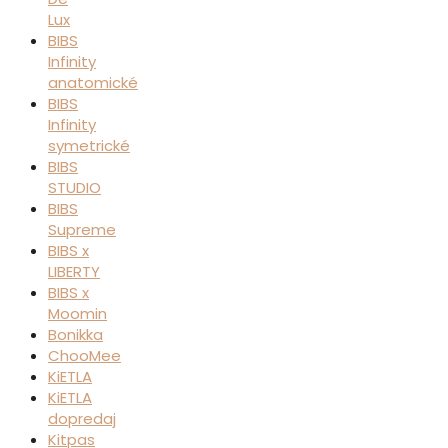
Lux
BIBS
Infinity
anatomické
BIBS
Infinity
symetrické
BIBS
STUDIO
BIBS
Supreme
BIBS x
LIBERTY
BIBS x
Moomin
Bonikka
ChooMee
KiETLA
KiETLA
dopredaj
Kitpas