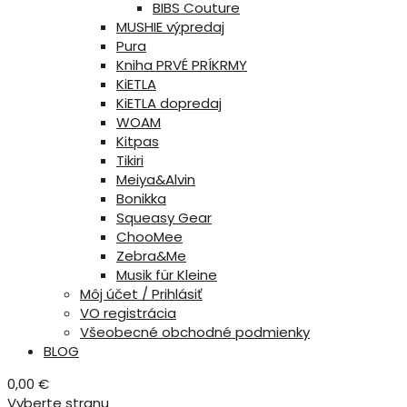
BIBS Couture
MUSHIE výpredaj
Pura
Kniha PRVÉ PRÍKRMY
KiETLA
KiETLA dopredaj
WOAM
Kitpas
Tikiri
Meiya&Alvin
Bonikka
Squeasy Gear
ChooMee
Zebra&Me
Musik für Kleine
Môj účet / Prihlásiť
VO registrácia
Všeobecné obchodné podmienky
BLOG
0,00
€
Vyberte stranu