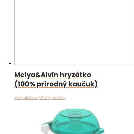
Meiya&Alvin hryzátko
(100% prírodný kaučuk)
Meiya&Alvin
,
Všetky značky