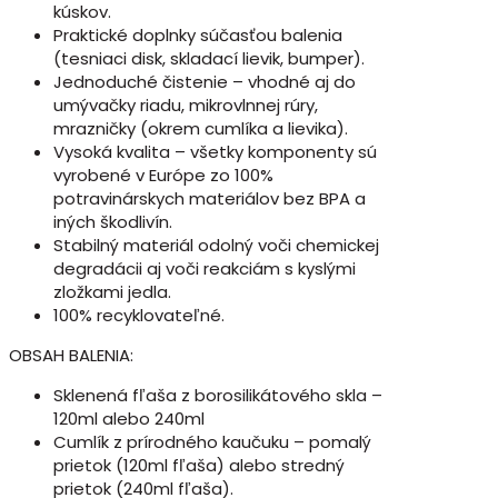
kúskov.
Praktické doplnky súčasťou balenia
(tesniaci disk, skladací lievik, bumper).
Jednoduché čistenie – vhodné aj do
umývačky riadu, mikrovlnnej rúry,
mrazničky (okrem cumlíka a lievika).
Vysoká kvalita – všetky komponenty sú
vyrobené v Európe zo 100%
potravinárskych materiálov bez BPA a
iných škodlivín.
Stabilný materiál odolný voči chemickej
degradácii aj voči reakciám s kyslými
zložkami jedla.
100% recyklovateľné.
OBSAH BALENIA:
Sklenená fľaša z borosilikátového skla –
120ml alebo 240ml
Cumlík z prírodného kaučuku – pomalý
prietok (120ml fľaša) alebo stredný
prietok (240ml fľaša).