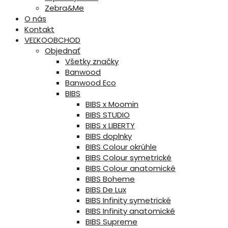
Zebra&Me
O nás
Kontakt
VEĽKOOBCHOD
Objednať
Všetky značky
Banwood
Banwood Eco
BIBS
BIBS x Moomin
BIBS STUDIO
BIBS x LIBERTY
BIBS doplnky
BIBS Colour okrúhle
BIBS Colour symetrické
BIBS Colour anatomické
BIBS Boheme
BIBS De Lux
BIBS Infinity symetrické
BIBS Infinity anatomické
BIBS Supreme