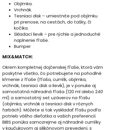
Objímka.
Vrchnák.
Tesniaci disk – umiestnite pod objímku
pri prenose, na cestách, do tašky, či
kočíka.
Skladací lievik – pre rýchle a jednoduché
naplnenie fľaše.
Bumper
MIX&MATCH:
Okrem kompletnej dojčenskej fľaše, ktorá vám
poskytne všetko, čo potrebujete na pohodlné
kŕmenie z fľaše (fľaša, cumlík, objímka,
vrchnák, tesniaci disk a lievik), je v ponuke aj
samostatná náhradná fľaša (120 ml alebo 240
ml) a samostatný set uzáverov na fľašu
(objímka, vrchnák a tesniaci disk v rôznych
farbách). Môžete si tak vyskladať fľašu podľa
potrieb vášho dieťatka a vašich preferencií.
BIBS ponúka samozrejme aj náhradné cumlíky
v kaučukovom aj silikónovom prevedení, s