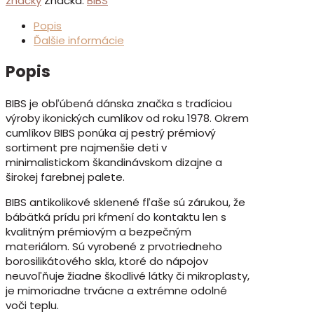
značky
Značka:
BIBS
Popis
Ďalšie informácie
Popis
BIBS je obľúbená dánska značka s tradíciou
výroby ikonických cumlíkov od roku 1978. Okrem
cumlíkov BIBS ponúka aj pestrý prémiový
sortiment pre najmenšie deti v
minimalistickom škandinávskom dizajne a
širokej farebnej palete.
BIBS antikolikové sklenené fľaše sú zárukou, že
bábätká prídu pri kŕmení do kontaktu len s
kvalitným prémiovým a bezpečným
materiálom. Sú vyrobené z prvotriedneho
borosilikátového skla, ktoré do nápojov
neuvoľňuje žiadne škodlivé látky či mikroplasty,
je mimoriadne trvácne a extrémne odolné
voči teplu.