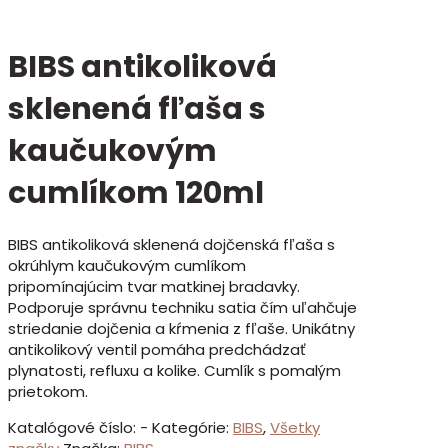
BIBS antikoliková
sklenená fľaša s
kaučukovým
cumlíkom 120ml
BIBS antikoliková sklenená dojčenská fľaša s
okrúhlym kaučukovým cumlíkom
pripomínajúcim tvar matkinej bradavky.
Podporuje správnu techniku satia čím uľahčuje
striedanie dojčenia a kŕmenia z fľaše. Unikátny
antikolikový ventil pomáha predchádzať
plynatosti, refluxu a kolike. Cumlík s pomalým
prietokom.
Katalógové číslo:
-
Kategórie:
BIBS
,
Všetky