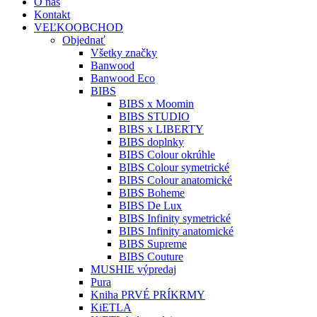
O nás
Kontakt
VEĽKOOBCHOD
Objednať
Všetky značky
Banwood
Banwood Eco
BIBS
BIBS x Moomin
BIBS STUDIO
BIBS x LIBERTY
BIBS doplnky
BIBS Colour okrúhle
BIBS Colour symetrické
BIBS Colour anatomické
BIBS Boheme
BIBS De Lux
BIBS Infinity symetrické
BIBS Infinity anatomické
BIBS Supreme
BIBS Couture
MUSHIE výpredaj
Pura
Kniha PRVÉ PRÍKRMY
KiETLA