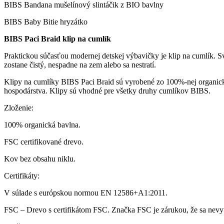
BIBS Bandana mušelínový slintáčik z BIO bavlny
BIBS Baby Bitie hryzátko
BIBS Paci Braid klip na cumlík
Praktickou súčasťou modernej detskej výbavičky je klip na cumlík. Sv
zostane čistý, nespadne na zem alebo sa nestratí.
Klipy na cumlíky BIBS Paci Braid sú vyrobené zo 100%-nej organicke
hospodárstva. Klipy sú vhodné pre všetky druhy cumlíkov BIBS.
Zloženie:
100% organická bavlna.
FSC certifikované drevo.
Kov bez obsahu niklu.
Certifikáty:
V súlade s európskou normou EN 12586+A1:2011.
FSC – Drevo s certifikátom FSC. Značka FSC je zárukou, že sa nevy