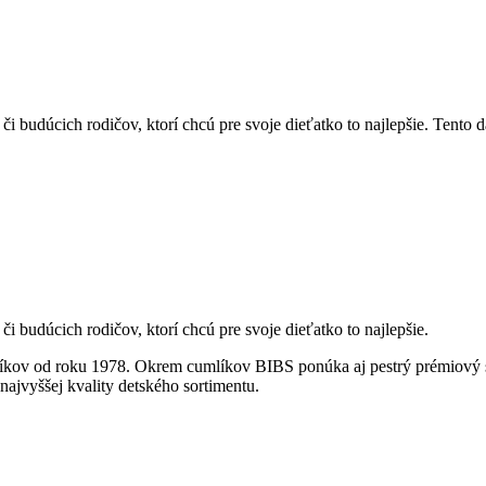
 budúcich rodičov, ktorí chcú pre svoje dieťatko to najlepšie. Tento d
 budúcich rodičov, ktorí chcú pre svoje dieťatko to najlepšie.
íkov od roku 1978. Okrem cumlíkov BIBS ponúka aj pestrý prémiový s
najvyššej kvality detského sortimentu.