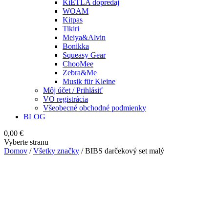
KiETLA dopredaj
WOAM
Kitpas
Tikiri
Meiya&Alvin
Bonikka
Squeasy Gear
ChooMee
Zebra&Me
Musik für Kleine
Môj účet / Prihlásiť
VO registrácia
Všeobecné obchodné podmienky
BLOG
0,00
€
Vyberte stranu
Domov
/
Všetky značky
/ BIBS darčekový set malý