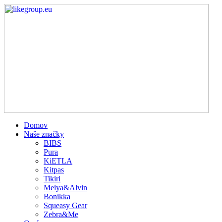
Domov
Naše značky
BIBS
Pura
KiETLA
Kitpas
Tikiri
Meiya&Alvin
Bonikka
Squeasy Gear
Zebra&Me