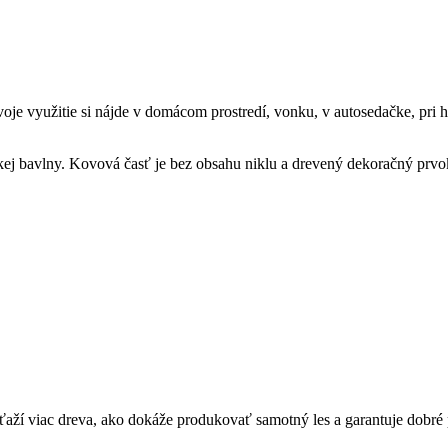
oje využitie si nájde v domácom prostredí, vonku, v autosedačke, pri 
j bavlny. Kovová časť je bez obsahu niklu a drevený dekoračný prvok 
ťaží viac dreva, ako dokáže produkovať samotný les a garantuje dobr