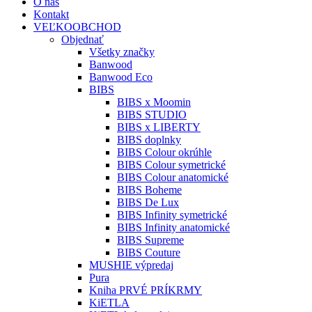
O nás
Kontakt
VEĽKOOBCHOD
Objednať
Všetky značky
Banwood
Banwood Eco
BIBS
BIBS x Moomin
BIBS STUDIO
BIBS x LIBERTY
BIBS doplnky
BIBS Colour okrúhle
BIBS Colour symetrické
BIBS Colour anatomické
BIBS Boheme
BIBS De Lux
BIBS Infinity symetrické
BIBS Infinity anatomické
BIBS Supreme
BIBS Couture
MUSHIE výpredaj
Pura
Kniha PRVÉ PRÍKRMY
KiETLA