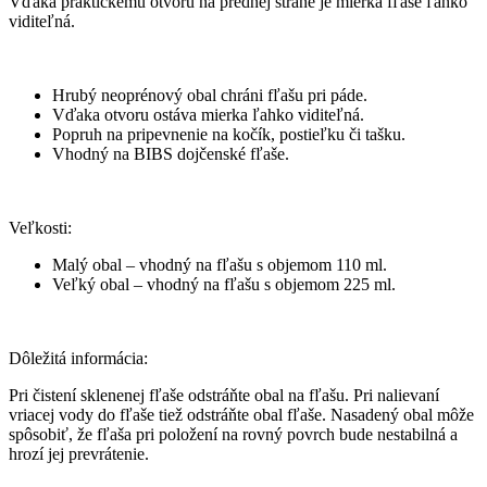
Vďaka praktickému otvoru na prednej strane je mierka fľaše ľahko
viditeľná.
Hrubý neoprénový obal chráni fľašu pri páde.
Vďaka otvoru ostáva mierka ľahko viditeľná.
Popruh na pripevnenie na kočík, postieľku či tašku.
Vhodný na BIBS dojčenské fľaše.
Veľkosti:
Malý obal – vhodný na fľašu s objemom 110 ml.
Veľký obal – vhodný na fľašu s objemom 225 ml.
Dôležitá informácia:
Pri čistení sklenenej fľaše odstráňte obal na fľašu. Pri nalievaní
vriacej vody do fľaše tiež odstráňte obal fľaše. Nasadený obal môže
spôsobiť, že fľaša pri položení na rovný povrch bude nestabilná a
hrozí jej prevrátenie.