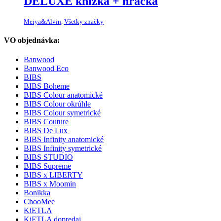
DELUXE knižka + hračka
Meiya&Alvin
,
Všetky značky
VO objednávka:
Banwood
Banwood Eco
BIBS
BIBS Boheme
BIBS Colour anatomické
BIBS Colour okrúhle
BIBS Colour symetrické
BIBS Couture
BIBS De Lux
BIBS Infinity anatomické
BIBS Infinity symetrické
BIBS STUDIO
BIBS Supreme
BIBS x LIBERTY
BIBS x Moomin
Bonikka
ChooMee
KiETLA
KiETLA dopredaj