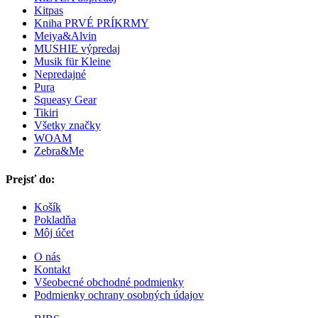
Kitpas
Kniha PRVÉ PRÍKRMY
Meiya&Alvin
MUSHIE výpredaj
Musik für Kleine
Nepredajné
Pura
Squeasy Gear
Tikiri
Všetky značky
WOAM
Zebra&Me
Prejsť do:
Košík
Pokladňa
Môj účet
O nás
Kontakt
Všeobecné obchodné podmienky
Podmienky ochrany osobných údajov