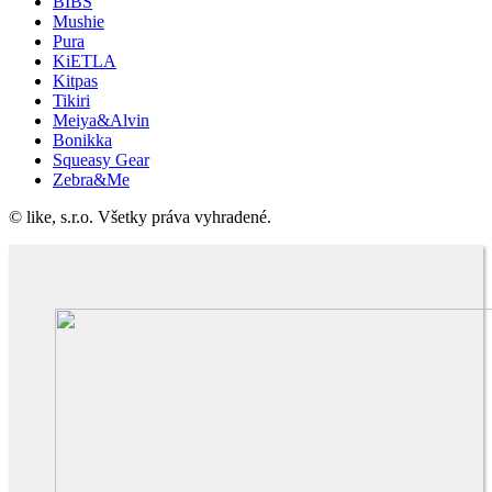
BIBS
Mushie
Pura
KiETLA
Kitpas
Tikiri
Meiya&Alvin
Bonikka
Squeasy Gear
Zebra&Me
© like, s.r.o. Všetky práva vyhradené.