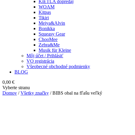
KiETLA dopredaj
WOAM
Kitpas
Tikiri
Meiya&Alvin
Bonikka
Squeasy Gear
ChooMee
Zebra&Me
Musik für Kleine
Môj účet / Prihlásiť
VO registrácia
Všeobecné obchodné podmienky
BLOG
0,00
€
Vyberte stranu
Domov
/
Všetky značky
/ BIBS obal na fľašu veľký