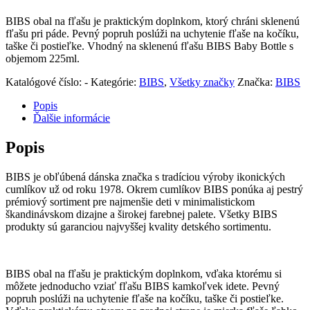
BIBS obal na fľašu je praktickým doplnkom, ktorý chráni sklenenú
fľašu pri páde. Pevný popruh poslúži na uchytenie fľaše na kočíku,
taške či postieľke. Vhodný na sklenenú fľašu BIBS Baby Bottle s
objemom 225ml.
Katalógové číslo:
-
Kategórie:
BIBS
,
Všetky značky
Značka:
BIBS
Popis
Ďalšie informácie
Popis
BIBS je obľúbená dánska značka s tradíciou výroby ikonických
cumlíkov už od roku 1978. Okrem cumlíkov BIBS ponúka aj pestrý
prémiový sortiment pre najmenšie deti v minimalistickom
škandinávskom dizajne a širokej farebnej palete. Všetky BIBS
produkty sú garanciou najvyššej kvality detského sortimentu.
BIBS obal na fľašu je praktickým doplnkom, vďaka ktorému si
môžete jednoducho vziať fľašu BIBS kamkoľvek idete. Pevný
popruh poslúži na uchytenie fľaše na kočíku, taške či postieľke.