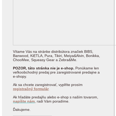
Vítame Vás na stránke distribútora značiek BIBS,
Banwood, KiETLA, Pura, Tikiri, Meiya&Alvin, Bonikka,
ChooMee, Squeasy Gear a Zebra&Me.
POZOR, táto stránka nie je e-shop.
Ponúkame len
veľkoobchodný predaj pre zaregistrované predajne a
e-shopy.
Ak sa chcete zaregistrovať, vyplňte prosím
registračný formulár
.
Ak hľadáte predajňu alebo e-shop s naším tovarom,
napíšte nám
, radi Vám poradíme.
Ďakujeme.