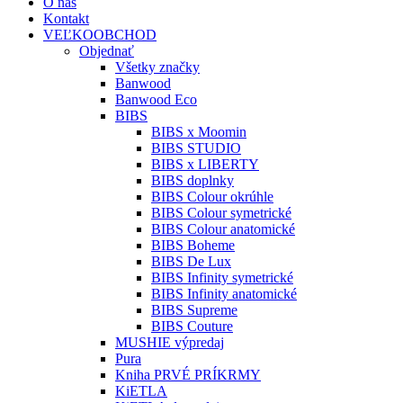
O nás
Kontakt
VEĽKOOBCHOD
Objednať
Všetky značky
Banwood
Banwood Eco
BIBS
BIBS x Moomin
BIBS STUDIO
BIBS x LIBERTY
BIBS doplnky
BIBS Colour okrúhle
BIBS Colour symetrické
BIBS Colour anatomické
BIBS Boheme
BIBS De Lux
BIBS Infinity symetrické
BIBS Infinity anatomické
BIBS Supreme
BIBS Couture
MUSHIE výpredaj
Pura
Kniha PRVÉ PRÍKRMY
KiETLA