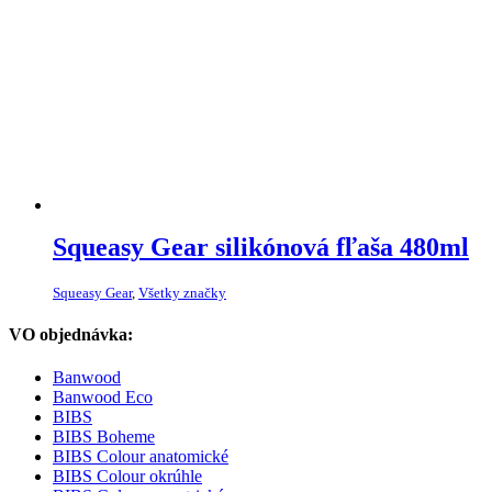
Squeasy Gear silikónová fľaša 480ml
Squeasy Gear
,
Všetky značky
VO objednávka:
Banwood
Banwood Eco
BIBS
BIBS Boheme
BIBS Colour anatomické
BIBS Colour okrúhle