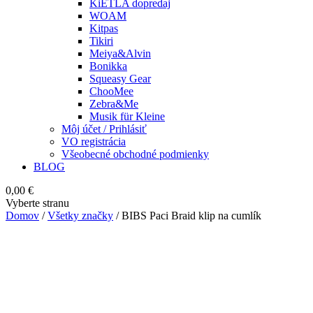
KiETLA dopredaj
WOAM
Kitpas
Tikiri
Meiya&Alvin
Bonikka
Squeasy Gear
ChooMee
Zebra&Me
Musik für Kleine
Môj účet / Prihlásiť
VO registrácia
Všeobecné obchodné podmienky
BLOG
0,00
€
Vyberte stranu
Domov
/
Všetky značky
/ BIBS Paci Braid klip na cumlík