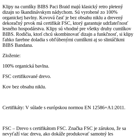
Klipy na cumlíky BIBS Paci Braid majú klasický retro pletený
dizajn so škandinávskym nádychom. Sú vyrobené zo 100%
organickej bavlny. Kovová časť je bez obsahu niklu a drevený
dekoračný prvok má certifikát FSC, ktorý garantuje udržateľnosť
lesného hospodárstva. Klipy sú vhodné pre všetky druhy cumlíkov
BIBS. Rodičia, ktorí chcú skombinovať dizajn a funkčnosť, si klipy
ľahko farebne doladia s obľúbenými cumlíkmi aj so slintáčikmi
BIBS Bandana.
Zloženie:
100% organická bavlna.
FSC certifikované drevo.
Kov bez obsahu niklu.
Certifikáty: V súlade s európskou normou EN 12586+A1:2011.
FSC – Drevo s certifikátom FSC. Značka FSC je zárukou, že sa
nevyťaží viac dreva, ako dokáže produkovať samotný les