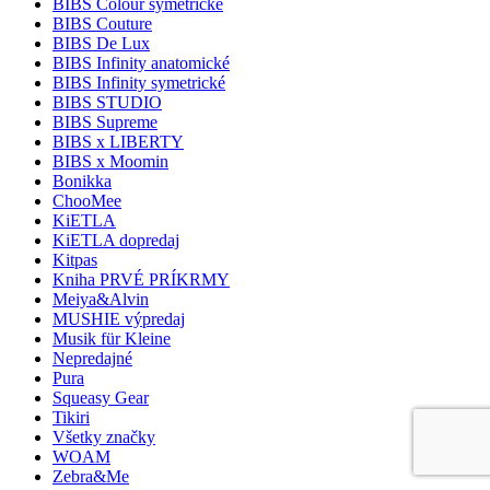
BIBS Colour symetrické
BIBS Couture
BIBS De Lux
BIBS Infinity anatomické
BIBS Infinity symetrické
BIBS STUDIO
BIBS Supreme
BIBS x LIBERTY
BIBS x Moomin
Bonikka
ChooMee
KiETLA
KiETLA dopredaj
Kitpas
Kniha PRVÉ PRÍKRMY
Meiya&Alvin
MUSHIE výpredaj
Musik für Kleine
Nepredajné
Pura
Squeasy Gear
Tikiri
Všetky značky
WOAM
Zebra&Me