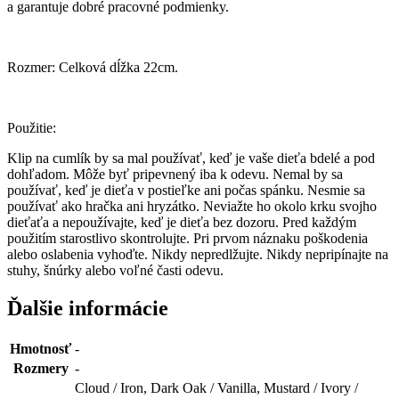
a garantuje dobré pracovné podmienky.
Rozmer: Celková dĺžka 22cm.
Použitie:
Klip na cumlík by sa mal používať, keď je vaše dieťa bdelé a pod
dohľadom. Môže byť pripevnený iba k odevu. Nemal by sa
používať, keď je dieťa v postieľke ani počas spánku. Nesmie sa
používať ako hračka ani hryzátko. Neviažte ho okolo krku svojho
dieťaťa a nepoužívajte, keď je dieťa bez dozoru. Pred každým
použitím starostlivo skontrolujte. Pri prvom náznaku poškodenia
alebo oslabenia vyhoďte. Nikdy nepredlžujte. Nikdy nepripínajte na
stuhy, šnúrky alebo voľné časti odevu.
Ďalšie informácie
Hmotnosť
-
Rozmery
-
Cloud / Iron, Dark Oak / Vanilla, Mustard / Ivory /