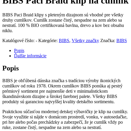
BIBS Paci Braid klip na cumlík
BIBS Paci Braid klipy s pleteným dizajnom sú vhodné pre všetky
druhy cumlíkov. Cumlík zostane čistý, nespadne na zem alebo sa
nestratí. 100 % BIO certifikovaná bavlna, drevo a kov bez obsahu
niklu.
Katalógové číslo:
-
Kategórie:
BIBS
,
Všetky značky
Značka:
BIBS
Popis
Ďalšie informácie
Popis
BIBS je obľúbená dánska značka s tradíciou výroby ikonických
cumlíkov od roku 1978. Okrem cumlíkov BIBS ponúka aj pestrý
prémiový sortiment pre najmenšie deti v minimalistickom
škandinávskom dizajne a širokej farebnej palete. Všetky BIBS
produkty sú garanciou najvyššej kvality detského sortimentu.
Praktickou súčasťou modernej detskej výbavičky je klip na cumlíky.
Svoje využitie si nájde v domácom prostredí, vonku, v autosedačke,
pri hre alebo počas prechádzky a zabezpečí, že je cumlík vždy po
ruke, zostane čistý, nespadne na zem alebo sa nestratí.