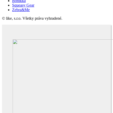
Bonikka
Squeasy Gear
Zebra&Me
© like, s.r.o. Všetky práva vyhradené.