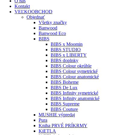
O nás
Kontakt
VEĽKOOBCHOD
Objednať
Všetky značky
Banwood
Banwood Eco
BIBS
BIBS x Moomin
BIBS STUDIO
BIBS x LIBERTY
BIBS doplnky
BIBS Colour okrúhle
BIBS Colour symetrické
BIBS Colour anatomické
BIBS Boheme
BIBS De Lux
BIBS Infinity symetrické
BIBS Infinity anatomické
BIBS Supreme
BIBS Couture
MUSHIE výpredaj
Pura
Kniha PRVÉ PRÍKRMY
KiETLA