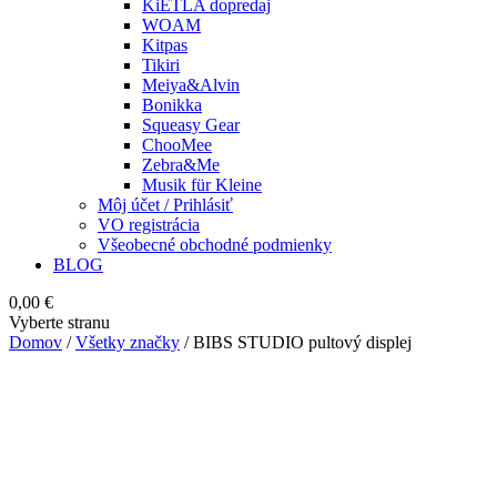
KiETLA dopredaj
WOAM
Kitpas
Tikiri
Meiya&Alvin
Bonikka
Squeasy Gear
ChooMee
Zebra&Me
Musik für Kleine
Môj účet / Prihlásiť
VO registrácia
Všeobecné obchodné podmienky
BLOG
0,00
€
Vyberte stranu
Domov
/
Všetky značky
/ BIBS STUDIO pultový displej