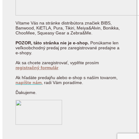
Vítame Vás na stránke distribútora značiek BIBS,
Banwood, KiETLA, Pura, Tikiri, Meiya&Alvin, Bonikka,
ChooMee, Squeasy Gear a Zebra&Me.
POZOR, táto stránka nie je e-shop.
Ponúkame len
veľkoobchodný predaj pre zaregistrované predajne a
e-shopy.
Ak sa chcete zaregistrovať, vyplňte prosím
registračný formulár
.
Ak hľadáte predajňu alebo e-shop s naším tovarom,
napíšte nám
, radi Vám poradíme.
Ďakujeme.