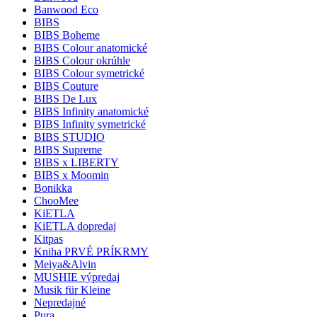
Banwood Eco
BIBS
BIBS Boheme
BIBS Colour anatomické
BIBS Colour okrúhle
BIBS Colour symetrické
BIBS Couture
BIBS De Lux
BIBS Infinity anatomické
BIBS Infinity symetrické
BIBS STUDIO
BIBS Supreme
BIBS x LIBERTY
BIBS x Moomin
Bonikka
ChooMee
KiETLA
KiETLA dopredaj
Kitpas
Kniha PRVÉ PRÍKRMY
Meiya&Alvin
MUSHIE výpredaj
Musik für Kleine
Nepredajné
Pura