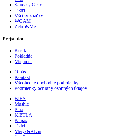
Squeasy Gear
Tikiri
Všetky značky
WOAM
Zebra&Me
Prejsť do:
Košík
Pokladňa
Môj účet
O nás
Kontakt
Všeobecné obchodné podmienky
Podmienky ochrany osobných údajov
BIBS
Mushie
Pura
KiETLA
Kitpas
Tikiri
Meiya&Alvin