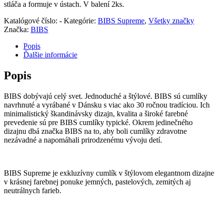
stláča a formuje v ústach. V balení 2ks.
Katalógové číslo:
-
Kategórie:
BIBS Supreme
,
Všetky značky
Značka:
BIBS
Popis
Ďalšie informácie
Popis
BIBS dobývajú celý svet. Jednoduché a štýlové. BIBS sú cumlíky
navrhnuté a vyrábané v Dánsku s viac ako 30 ročnou tradíciou. Ich
minimalistický škandinávsky dizajn, kvalita a široké farebné
prevedenie sú pre BIBS cumlíky typické. Okrem jedinečného
dizajnu dbá značka BIBS na to, aby boli cumlíky zdravotne
nezávadné a napomáhali prirodzenému vývoju detí.
BIBS Supreme je exkluzívny cumlík v štýlovom elegantnom dizajne
v krásnej farebnej ponuke jemných, pastelových, zemitých aj
neutrálnych farieb.