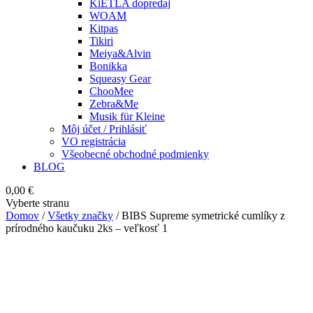
KiETLA dopredaj
WOAM
Kitpas
Tikiri
Meiya&Alvin
Bonikka
Squeasy Gear
ChooMee
Zebra&Me
Musik für Kleine
Môj účet / Prihlásiť
VO registrácia
Všeobecné obchodné podmienky
BLOG
0,00
€
Vyberte stranu
Domov
/
Všetky značky
/ BIBS Supreme symetrické cumlíky z
prírodného kaučuku 2ks – veľkosť 1