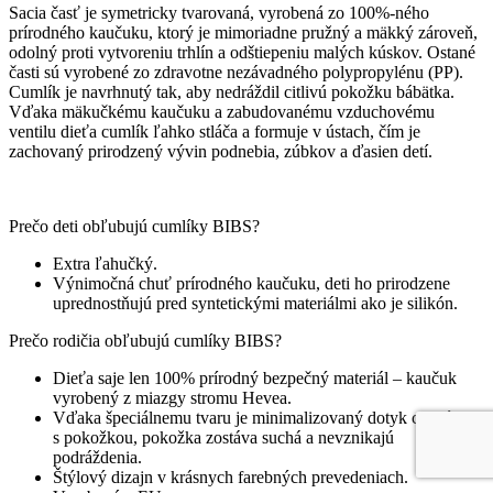
Sacia časť je symetricky tvarovaná, vyrobená zo 100%-ného
prírodného kaučuku, ktorý je mimoriadne pružný a mäkký zároveň,
odolný proti vytvoreniu trhlín a odštiepeniu malých kúskov. Ostané
časti sú vyrobené zo zdravotne nezávadného polypropylénu (PP).
Cumlík je navrhnutý tak, aby nedráždil citlivú pokožku bábätka.
Vďaka mäkučkému kaučuku a zabudovanému vzduchovému
ventilu dieťa cumlík ľahko stláča a formuje v ústach, čím je
zachovaný prirodzený vývin podnebia, zúbkov a ďasien detí.
Prečo deti obľubujú cumlíky BIBS?
Extra ľahučký.
Výnimočná chuť prírodného kaučuku, deti ho prirodzene
uprednostňujú pred syntetickými materiálmi ako je silikón.
Prečo rodičia obľubujú cumlíky BIBS?
Dieťa saje len 100% prírodný bezpečný materiál – kaučuk
vyrobený z miazgy stromu Hevea.
Vďaka špeciálnemu tvaru je minimalizovaný dotyk cumlíka
s pokožkou, pokožka zostáva suchá a nevznikajú
podráždenia.
Štýlový dizajn v krásnych farebných prevedeniach.