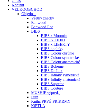
O nás
Kontakt
VEĽKOOBCHOD
Objednať
Všetky značky
Banwood
Banwood Eco
BIBS
BIBS x Moomin
BIBS STUDIO
BIBS x LIBERTY
BIBS doplnky
BIBS Colour okrúhle
BIBS Colour symetrické
BIBS Colour anatomické
BIBS Boheme
BIBS De Lux
BIBS Infinity symetrické
BIBS Infinity anatomické
BIBS Supreme
BIBS Couture
MUSHIE výpredaj
Pura
Kniha PRVÉ PRÍKRMY
KiETLA