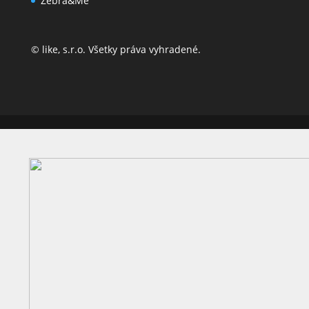
Zebra&Me
© like, s.r.o. Všetky práva vyhradené.