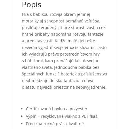
Popis
Hra s bábikou rozvíja okrem jemnej
motoriky aj schopnosť pomáhať, vcítiť sa,
posilňuje vrodený cit pre starostlivosť a cez
hrané príbehy napomáha rozvoju fantázie
a predstavivosti. Keďže malé deti ešte
nevedia vyjadriť svoje emócie slovami, často
ich vyjadrujú práve prostredníctvom hry
s bábikami, kam prenášajú kúsok svojho
vlastného sveta. Jednoduchá bábika bez
špeciálnych funkcií, bateriek a príslušenstva
neobmedzuje detskú fantáziu a dáva
dieťaťu najväčší priestor na sebavyjadrenie.
Certifikovaná bavlna a polyester
Výplň – recyklované vlákno z PET fliaš.
Precízna ručná práca, kvalitné