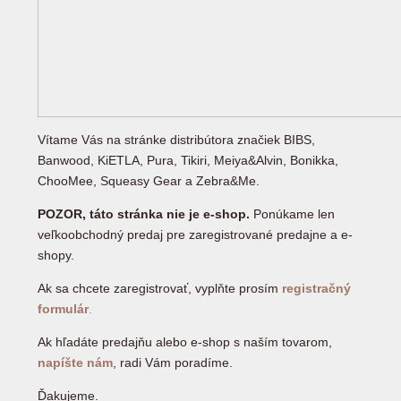
Vítame Vás na stránke distribútora značiek BIBS,
Banwood, KiETLA, Pura, Tikiri, Meiya&Alvin, Bonikka,
ChooMee, Squeasy Gear a Zebra&Me.
POZOR, táto stránka nie je e-shop.
Ponúkame len
veľkoobchodný predaj pre zaregistrované predajne a e-
shopy.
Ak sa chcete zaregistrovať, vyplňte prosím
registračný
formulár
.
Ak hľadáte predajňu alebo e-shop s naším tovarom,
napíšte nám
, radi Vám poradíme.
Ďakujeme.