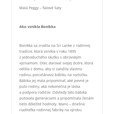
Malá Peggy – fialové šaty
Ako vznikla Bonikka
Bonikka sa zrodila na Srí Lanke z rodinnej
tradície, ktorá vznikla v roku 1895
z jednoduchého skutku s obrovským
významom. Otec daroval svojej dcére, ktorá
odišla z domu, aby si založila vlastnú
rodinu, porcelánovú bábiku na rozlúčku.
Bábika jej mala pripomínať, aké pevné je
puto rodiny, aká nekonečná je láska
a podpora rodičov. Odvtedy táto bábika
putovala generáciami a pripomínala ženám
tieto dôležité hodnoty. Mano – dnešná
riaditeľka rodinnej fabriky na výrobu