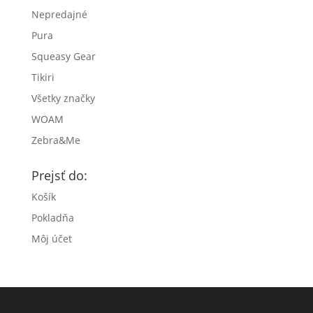
Nepredajné
Pura
Squeasy Gear
Tikiri
Všetky značky
WOAM
Zebra&Me
Prejsť do:
Košík
Pokladňa
Môj účet