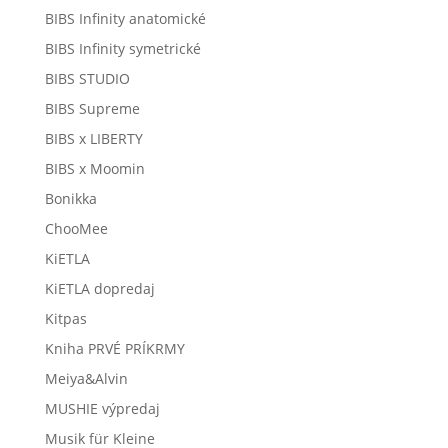
BIBS Infinity anatomické
BIBS Infinity symetrické
BIBS STUDIO
BIBS Supreme
BIBS x LIBERTY
BIBS x Moomin
Bonikka
ChooMee
KiETLA
KiETLA dopredaj
Kitpas
Kniha PRVÉ PRÍKRMY
Meiya&Alvin
MUSHIE výpredaj
Musik für Kleine