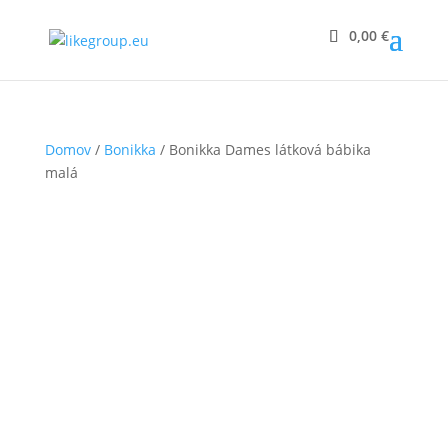
X
x
0,00
€
Domov
/
Bonikka
/ Bonikka Dames látková bábika
malá