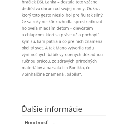
hračiek DSL Lanka – dostala toto vzácne
dedičstvo darom od svojej mamy. Odkaz,
ktorý toto gesto nieslo, bol pre ňu tak silný,
že sa roky neskôr rozhodla sprostredkovať
ho oveľa mladším deťom – dievčatám
a chlapcom, ktorí sa práve učia pochopiť
kým sú, kam patria a čo pre nich znamená
okolitý svet. A tak Mano vytvorila radu
výnimočných bábik vyrobených dôkladnou
ručnou prácou, zo zdravých prírodných
materiálov a nazvala ich Bonikka, čo
v Sinhalčine znamená „bábika“.
Ďalšie informácie
Hmotnosť
-