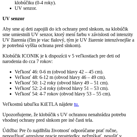
klobúčiku (0-4 roky).
UV senzor.
UV senzor
Aby sme aj deti zapojili do ich ochrany pred slnkom, na klobúčik
sme umiestnili UV senzor, ktorý mení farbu v závislosti od intenzity
UV žiarenia (čím je viac fialový, tým je UV žiarenie intenzívnejšie a
je potrebná vyššia ochrana pred slnkom).
Klobúčik ICONIK je k dispozícii v 5 veľkostiach pre deti od
narodenia do cca 7 rokov:
Veľkosť 46: 0-6 m (obvod hlavy 42 – 45 cm).
Veľkosť 48: 6-12 m (obvod hlavy 46 – 49 cm).
Veľkosť 50: 1-2 roky (obvod hlavy 49 – 51 cm).
Veľkosť 52: 2-4 roky (obvod hlavy 51 – 53 cm).
Veľkosť 54: 4-7 rokov (obvod hlavy 53 – 55 cm).
Veľkostnú tabuľku KiETLA nájdete
tu.
Upozorňujeme, že klobúčik s UV ochranou nenahrádza potrebu
vhodnej ochrany pred slnkom pre iné časti tela.
Údržba: Pre čo najdlhšiu životnosť odporúčame prať ručne,
nepoužívať agresívne pracie prostriedky, nežmýkať, nesušiť v