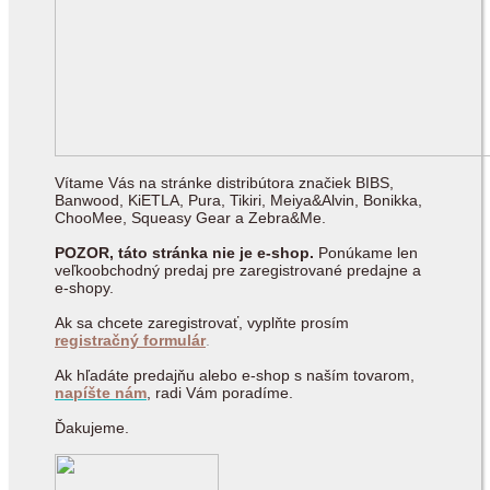
Vítame Vás na stránke distribútora značiek BIBS,
Banwood, KiETLA, Pura, Tikiri, Meiya&Alvin, Bonikka,
ChooMee, Squeasy Gear a Zebra&Me.
POZOR, táto stránka nie je e-shop.
Ponúkame len
veľkoobchodný predaj pre zaregistrované predajne a
e-shopy.
Ak sa chcete zaregistrovať, vyplňte prosím
registračný formulár
.
Ak hľadáte predajňu alebo e-shop s naším tovarom,
napíšte nám
, radi Vám poradíme.
Ďakujeme.