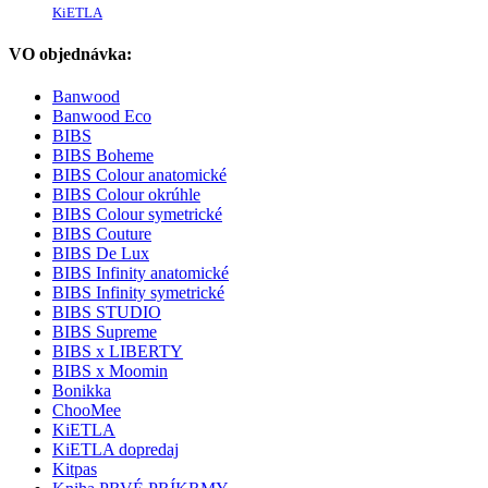
KiETLA
VO objednávka:
Banwood
Banwood Eco
BIBS
BIBS Boheme
BIBS Colour anatomické
BIBS Colour okrúhle
BIBS Colour symetrické
BIBS Couture
BIBS De Lux
BIBS Infinity anatomické
BIBS Infinity symetrické
BIBS STUDIO
BIBS Supreme
BIBS x LIBERTY
BIBS x Moomin
Bonikka
ChooMee
KiETLA
KiETLA dopredaj
Kitpas