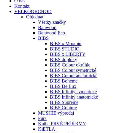
O nás
Kontakt
VEĽKOOBCHOD
Objednať
Všetky značky
Banwood
Banwood Eco
BIBS
BIBS x Moomin
BIBS STUDIO
BIBS x LIBERTY
BIBS doplnky
BIBS Colour okrúhle
BIBS Colour symetrické
BIBS Colour anatomické
BIBS Boheme
BIBS De Lux
BIBS Infinity symetrické
BIBS Infinity anatomické
BIBS Supreme
BIBS Couture
MUSHIE výpredaj
Pura
Kniha PRVÉ PRÍKRMY
KiETLA