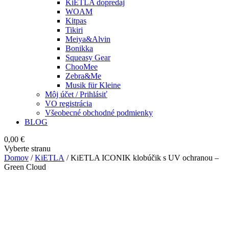
KiETLA dopredaj
WOAM
Kitpas
Tikiri
Meiya&Alvin
Bonikka
Squeasy Gear
ChooMee
Zebra&Me
Musik für Kleine
Môj účet / Prihlásiť
VO registrácia
Všeobecné obchodné podmienky
BLOG
0,00
€
Vyberte stranu
Domov
/
KiETLA
/ KiETLA ICONIK klobúčik s UV ochranou –
Green Cloud