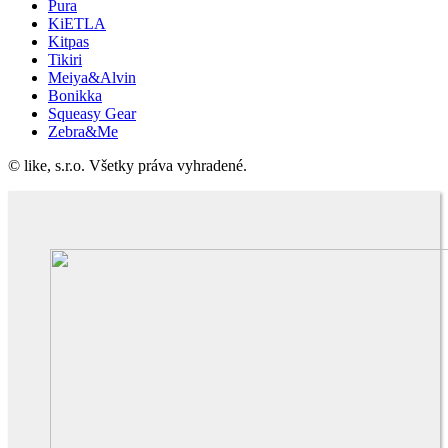
Pura
KiETLA
Kitpas
Tikiri
Meiya&Alvin
Bonikka
Squeasy Gear
Zebra&Me
© like, s.r.o. Všetky práva vyhradené.