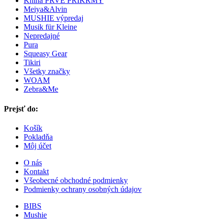
Kniha PRVÉ PRÍKRMY
Meiya&Alvin
MUSHIE výpredaj
Musik für Kleine
Nepredajné
Pura
Squeasy Gear
Tikiri
Všetky značky
WOAM
Zebra&Me
Prejsť do:
Košík
Pokladňa
Môj účet
O nás
Kontakt
Všeobecné obchodné podmienky
Podmienky ochrany osobných údajov
BIBS
Mushie