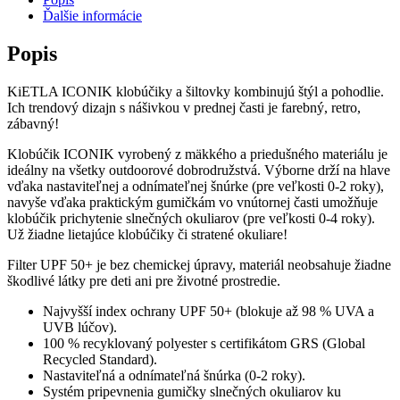
Ďalšie informácie
Popis
KiETLA ICONIK klobúčiky a šiltovky kombinujú štýl a pohodlie.
Ich trendový dizajn s nášivkou v prednej časti je farebný, retro,
zábavný!
Klobúčik ICONIK vyrobený z mäkkého a priedušného materiálu je
ideálny na všetky outdoorové dobrodružstvá. Výborne drží na hlave
vďaka nastaviteľnej a odnímateľnej šnúrke (pre veľkosti 0-2 roky),
navyše vďaka praktickým gumičkám vo vnútornej časti umožňuje
klobúčik prichytenie slnečných okuliarov (pre veľkosti 0-4 roky).
Už žiadne lietajúce klobúčiky či stratené okuliare!
Filter UPF 50+ je bez chemickej úpravy, materiál neobsahuje žiadne
škodlivé látky pre deti ani pre životné prostredie.
Najvyšší index ochrany UPF 50+ (blokuje až 98 % UVA a
UVB lúčov).
100 % recyklovaný polyester s certifikátom GRS (Global
Recycled Standard).
Nastaviteľná a odnímateľná šnúrka (0-2 roky).
Systém pripevnenia gumičky slnečných okuliarov ku