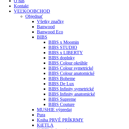
O nás
Kontakt
VEĽKOOBCHOD
Objednať
Všetky značky
Banwood
Banwood Eco
BIBS
BIBS x Moomin
BIBS STUDIO
BIBS x LIBERTY
BIBS doplnky
BIBS Colour okrúhle
BIBS Colour symetrické
BIBS Colour anatomické
BIBS Boheme
BIBS De Lux
BIBS Infinity symetrické
BIBS Infinity anatomické
BIBS Supreme
BIBS Couture
MUSHIE výpredaj
Pura
Kniha PRVÉ PRÍKRMY
KiETLA