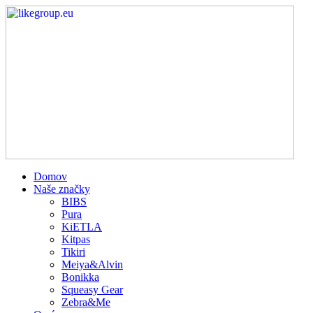
Domov
Naše značky
BIBS
Pura
KiETLA
Kitpas
Tikiri
Meiya&Alvin
Bonikka
Squeasy Gear
Zebra&Me