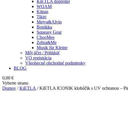
KiETLA dopredaj
WOAM
Kitpas
Tikiri
Meiya&Alvin
Bonikka
Squeasy Gear
ChooMee
Zebra&Me
Musik für Kleine
Môj účet / Prihlásiť
VO registrácia
Všeobecné obchodné podmienky
BLOG
0,00
€
Vyberte stranu
Domov
/
KiETLA
/ KiETLA ICONIK klobúčik s UV ochranou – Pi