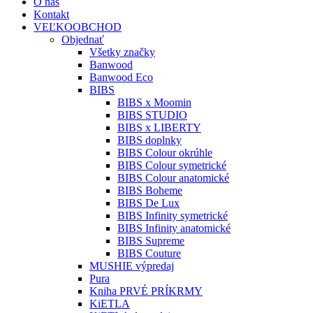
O nás
Kontakt
VEĽKOOBCHOD
Objednať
Všetky značky
Banwood
Banwood Eco
BIBS
BIBS x Moomin
BIBS STUDIO
BIBS x LIBERTY
BIBS doplnky
BIBS Colour okrúhle
BIBS Colour symetrické
BIBS Colour anatomické
BIBS Boheme
BIBS De Lux
BIBS Infinity symetrické
BIBS Infinity anatomické
BIBS Supreme
BIBS Couture
MUSHIE výpredaj
Pura
Kniha PRVÉ PRÍKRMY
KiETLA