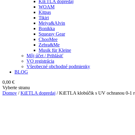
KiETLA dopredaj
WOAM
Kitpas
Tikiri
Meiya&Alvin
Bonikka
Squeasy Gear
ChooMee
Zebra&Me
Musik für Kleine
Môj účet / Prihlásiť
VO registrácia
Všeobecné obchodné podmienky
BLOG
0,00
€
Vyberte stranu
Domov
/
KiETLA dopredaj
/ KiETLA klobúčik s UV ochranou 0-1 