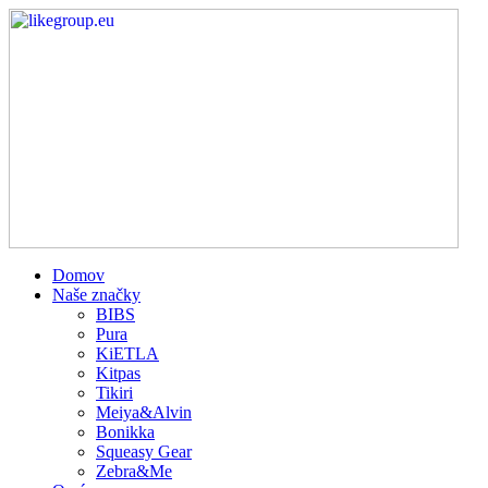
Domov
Naše značky
BIBS
Pura
KiETLA
Kitpas
Tikiri
Meiya&Alvin
Bonikka
Squeasy Gear
Zebra&Me