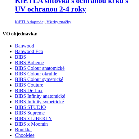
KiETLA šiltovka s ochranou krku s
UV ochranou 2-4 roky
KiETLA dopredaj
,
Všetky značky
VO objednávka:
Banwood
Banwood Eco
BIBS
BIBS Boheme
BIBS Colour anatomické
BIBS Colour okrúhle
BIBS Colour symetrické
BIBS Couture
BIBS De Lux
BIBS Infinity anatomické
BIBS Infinity symetrické
BIBS STUDIO
BIBS Supreme
BIBS x LIBERTY
BIBS x Moomin
Bonikka
ChooMee