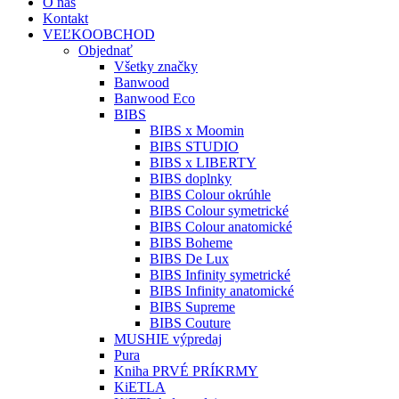
O nás
Kontakt
VEĽKOOBCHOD
Objednať
Všetky značky
Banwood
Banwood Eco
BIBS
BIBS x Moomin
BIBS STUDIO
BIBS x LIBERTY
BIBS doplnky
BIBS Colour okrúhle
BIBS Colour symetrické
BIBS Colour anatomické
BIBS Boheme
BIBS De Lux
BIBS Infinity symetrické
BIBS Infinity anatomické
BIBS Supreme
BIBS Couture
MUSHIE výpredaj
Pura
Kniha PRVÉ PRÍKRMY
KiETLA