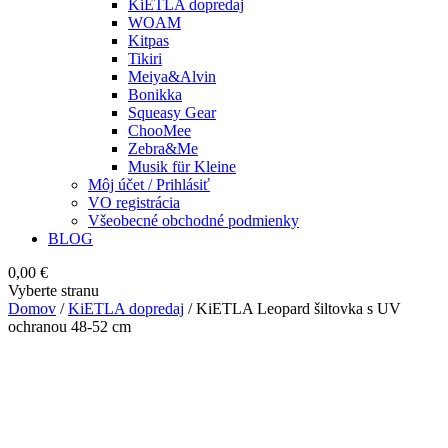
KiETLA dopredaj
WOAM
Kitpas
Tikiri
Meiya&Alvin
Bonikka
Squeasy Gear
ChooMee
Zebra&Me
Musik für Kleine
Môj účet / Prihlásiť
VO registrácia
Všeobecné obchodné podmienky
BLOG
0,00
€
Vyberte stranu
Domov
/
KiETLA dopredaj
/ KiETLA Leopard šiltovka s UV
ochranou 48-52 cm