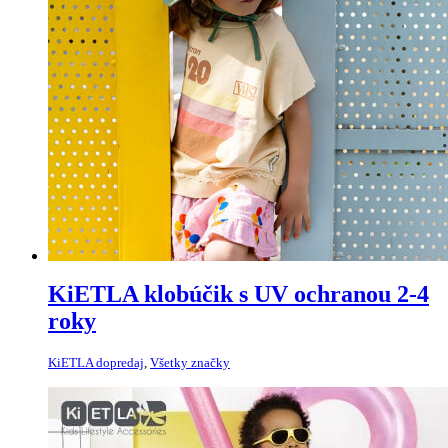
KiETLA klobúčik s UV ochranou 2-4
roky
KiETLA dopredaj
,
Všetky značky