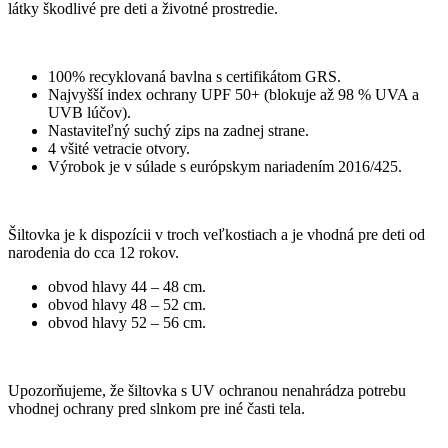
látky škodlivé pre deti a životné prostredie.
100% recyklovaná bavlna s certifikátom GRS.
Najvyšší index ochrany UPF 50+ (blokuje až 98 % UVA a
UVB lúčov).
Nastaviteľný suchý zips na zadnej strane.
4 všité vetracie otvory.
Výrobok je v súlade s európskym nariadením 2016/425.
Šiltovka je k dispozícii v troch veľkostiach a je vhodná pre deti od
narodenia do cca 12 rokov.
obvod hlavy 44 – 48 cm.
obvod hlavy 48 – 52 cm.
obvod hlavy 52 – 56 cm.
Upozorňujeme, že šiltovka s UV ochranou nenahrádza potrebu
vhodnej ochrany pred slnkom pre iné časti tela.