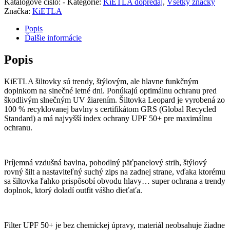
Katalógové číslo:
-
Kategórie:
KiETLA dopredaj
,
Všetky značky
Značka:
KiETLA
Popis
Ďalšie informácie
Popis
KiETLA šiltovky sú trendy, štýlovým, ale hlavne funkčným
doplnkom na slnečné letné dni. Ponúkajú optimálnu ochranu pred
škodlivým slnečným UV žiarením. Šiltovka Leopard je vyrobená zo
100 % recyklovanej bavlny s certifikátom GRS (Global Recycled
Standard) a má najvyšší index ochrany UPF 50+ pre maximálnu
ochranu.
Príjemná vzdušná bavlna, pohodlný päťpanelový strih, štýlový
rovný šilt a nastaviteľný suchý zips na zadnej strane, vďaka ktorému
sa šiltovka ľahko prispôsobí obvodu hlavy… super ochrana a trendy
doplnok, ktorý doladí outfit vášho dieťaťa.
Filter UPF 50+ je bez chemickej úpravy, materiál neobsahuje žiadne