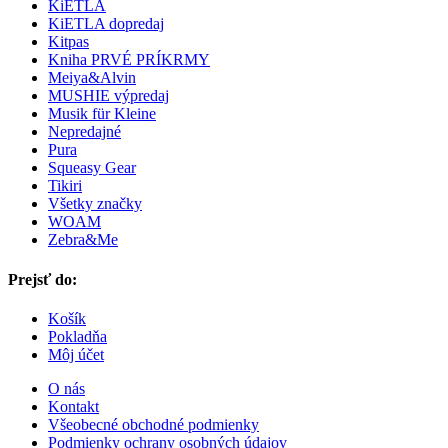
KiETLA
KiETLA dopredaj
Kitpas
Kniha PRVÉ PRÍKRMY
Meiya&Alvin
MUSHIE výpredaj
Musik für Kleine
Nepredajné
Pura
Squeasy Gear
Tikiri
Všetky značky
WOAM
Zebra&Me
Prejsť do:
Košík
Pokladňa
Môj účet
O nás
Kontakt
Všeobecné obchodné podmienky
Podmienky ochrany osobných údajov