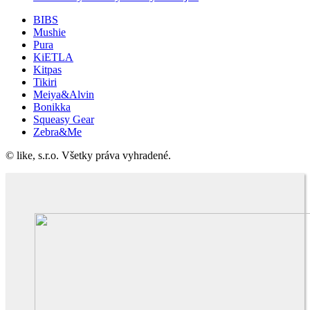
BIBS
Mushie
Pura
KiETLA
Kitpas
Tikiri
Meiya&Alvin
Bonikka
Squeasy Gear
Zebra&Me
© like, s.r.o. Všetky práva vyhradené.