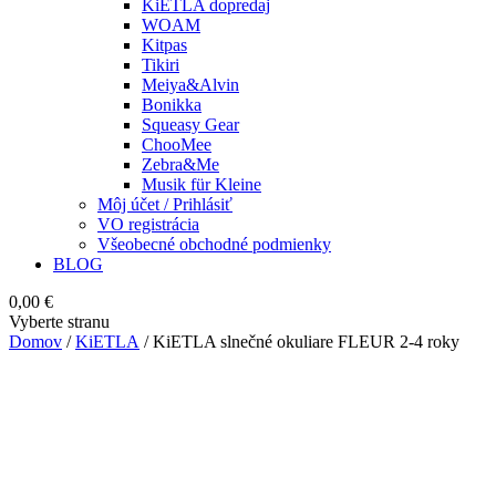
KiETLA dopredaj
WOAM
Kitpas
Tikiri
Meiya&Alvin
Bonikka
Squeasy Gear
ChooMee
Zebra&Me
Musik für Kleine
Môj účet / Prihlásiť
VO registrácia
Všeobecné obchodné podmienky
BLOG
0,00
€
Vyberte stranu
Domov
/
KiETLA
/ KiETLA slnečné okuliare FLEUR 2-4 roky