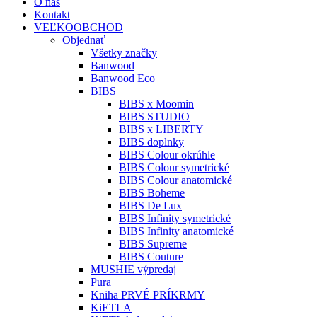
O nás
Kontakt
VEĽKOOBCHOD
Objednať
Všetky značky
Banwood
Banwood Eco
BIBS
BIBS x Moomin
BIBS STUDIO
BIBS x LIBERTY
BIBS doplnky
BIBS Colour okrúhle
BIBS Colour symetrické
BIBS Colour anatomické
BIBS Boheme
BIBS De Lux
BIBS Infinity symetrické
BIBS Infinity anatomické
BIBS Supreme
BIBS Couture
MUSHIE výpredaj
Pura
Kniha PRVÉ PRÍKRMY
KiETLA