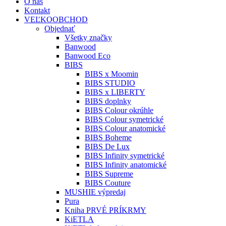
O nás
Kontakt
VEĽKOOBCHOD
Objednať
Všetky značky
Banwood
Banwood Eco
BIBS
BIBS x Moomin
BIBS STUDIO
BIBS x LIBERTY
BIBS doplnky
BIBS Colour okrúhle
BIBS Colour symetrické
BIBS Colour anatomické
BIBS Boheme
BIBS De Lux
BIBS Infinity symetrické
BIBS Infinity anatomické
BIBS Supreme
BIBS Couture
MUSHIE výpredaj
Pura
Kniha PRVÉ PRÍKRMY
KiETLA