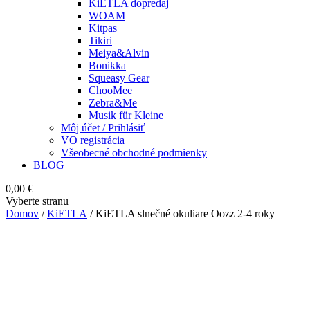
KiETLA dopredaj
WOAM
Kitpas
Tikiri
Meiya&Alvin
Bonikka
Squeasy Gear
ChooMee
Zebra&Me
Musik für Kleine
Môj účet / Prihlásiť
VO registrácia
Všeobecné obchodné podmienky
BLOG
0,00
€
Vyberte stranu
Domov
/
KiETLA
/ KiETLA slnečné okuliare Oozz 2-4 roky