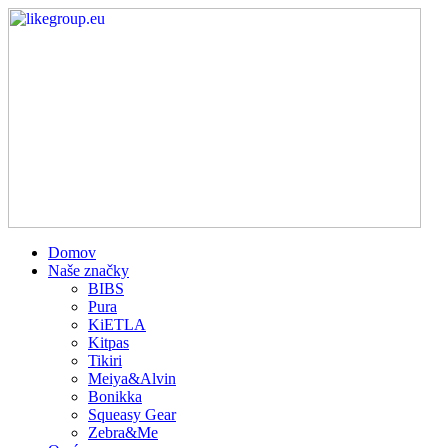
Domov
Naše značky
BIBS
Pura
KiETLA
Kitpas
Tikiri
Meiya&Alvin
Bonikka
Squeasy Gear
Zebra&Me