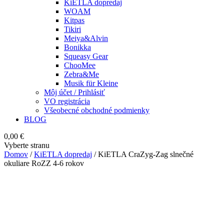
KiETLA dopredaj
WOAM
Kitpas
Tikiri
Meiya&Alvin
Bonikka
Squeasy Gear
ChooMee
Zebra&Me
Musik für Kleine
Môj účet / Prihlásiť
VO registrácia
Všeobecné obchodné podmienky
BLOG
0,00
€
Vyberte stranu
Domov
/
KiETLA dopredaj
/ KiETLA CraZyg-Zag slnečné
okuliare RoZZ 4-6 rokov