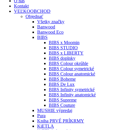
O nás
Kontakt
VEĽKOOBCHOD
Objednať
Všetky značky
Banwood
Banwood Eco
BIBS
BIBS x Moomin
BIBS STUDIO
BIBS x LIBERTY
BIBS doplnky
BIBS Colour okrúhle
BIBS Colour symetrické
BIBS Colour anatomické
BIBS Boheme
BIBS De Lux
BIBS Infinity symetrické
BIBS Infinity anatomické
BIBS Supreme
BIBS Couture
MUSHIE výpredaj
Pura
Kniha PRVÉ PRÍKRMY
KiETLA