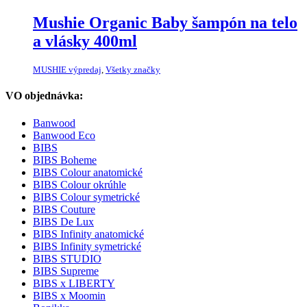
Mushie Organic Baby šampón na telo
a vlásky 400ml
MUSHIE výpredaj
,
Všetky značky
VO objednávka:
Banwood
Banwood Eco
BIBS
BIBS Boheme
BIBS Colour anatomické
BIBS Colour okrúhle
BIBS Colour symetrické
BIBS Couture
BIBS De Lux
BIBS Infinity anatomické
BIBS Infinity symetrické
BIBS STUDIO
BIBS Supreme
BIBS x LIBERTY
BIBS x Moomin