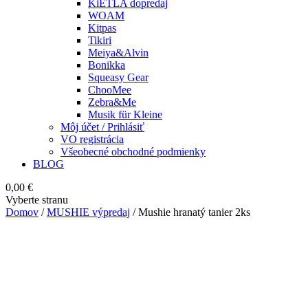
KiETLA dopredaj
WOAM
Kitpas
Tikiri
Meiya&Alvin
Bonikka
Squeasy Gear
ChooMee
Zebra&Me
Musik für Kleine
Môj účet / Prihlásiť
VO registrácia
Všeobecné obchodné podmienky
BLOG
0,00
€
Vyberte stranu
Domov
/
MUSHIE výpredaj
/ Mushie hranatý tanier 2ks