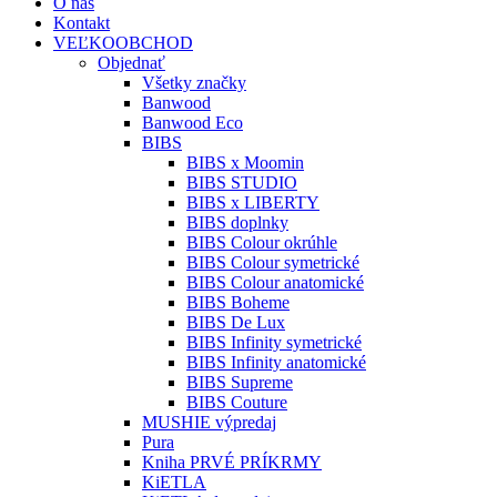
O nás
Kontakt
VEĽKOOBCHOD
Objednať
Všetky značky
Banwood
Banwood Eco
BIBS
BIBS x Moomin
BIBS STUDIO
BIBS x LIBERTY
BIBS doplnky
BIBS Colour okrúhle
BIBS Colour symetrické
BIBS Colour anatomické
BIBS Boheme
BIBS De Lux
BIBS Infinity symetrické
BIBS Infinity anatomické
BIBS Supreme
BIBS Couture
MUSHIE výpredaj
Pura
Kniha PRVÉ PRÍKRMY
KiETLA