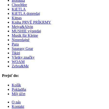
Bonikka
ChooMee
KiETLA
KiETLA dopredaj
Kitpas
Kniha PRVÉ PRÍKRMY
Meiya&Alvin
MUSHIE výpredaj
Musik für Kleine
Nepredajné
Pura
Squeasy Gear
Tikiri
Všetky značky
WOAM
Zebra&Me
Prejsť do:
Košík
Pokladňa
Môj účet
O nás
Kontakt