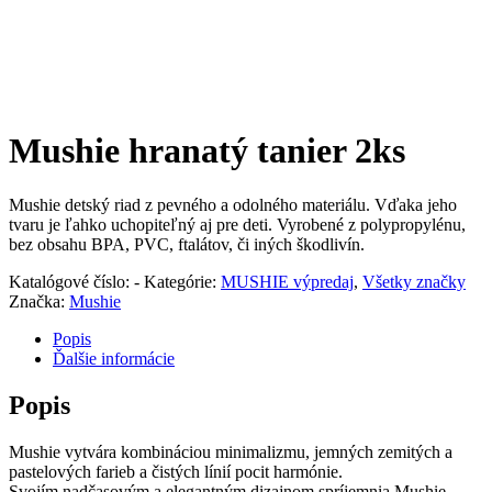
Mushie hranatý tanier 2ks
Mushie detský riad z pevného a odolného materiálu. Vďaka jeho
tvaru je ľahko uchopiteľný aj pre deti. Vyrobené z polypropylénu,
bez obsahu BPA, PVC, ftalátov, či iných škodlivín.
Katalógové číslo:
-
Kategórie:
MUSHIE výpredaj
,
Všetky značky
Značka:
Mushie
Popis
Ďalšie informácie
Popis
Mushie vytvára kombináciou minimalizmu, jemných zemitých a
pastelových farieb a čistých línií pocit harmónie.
Svojím nadčasovým a elegantným dizajnom spríjemnia Mushie