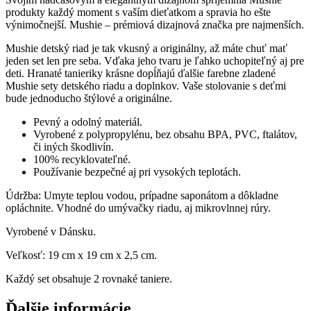
produkty každý moment s vaším dieťatkom a spravia ho ešte
výnimočnejší. Mushie – prémiová dizajnová značka pre najmenších.
Mushie detský riad je tak vkusný a originálny, až máte chuť mať
jeden set len pre seba. Vďaka jeho tvaru je ľahko uchopiteľný aj pre
deti. Hranaté tanieriky krásne dopĺňajú ďalšie farebne zladené
Mushie sety detského riadu a doplnkov. Vaše stolovanie s deťmi
bude jednoducho štýlové a originálne.
Pevný a odolný materiál.
Vyrobené z polypropylénu, bez obsahu BPA, PVC, ftalátov,
či iných škodlivín.
100% recyklovateľné.
Používanie bezpečné aj pri vysokých teplotách.
Údržba: Umyte teplou vodou, prípadne saponátom a dôkladne
opláchnite. Vhodné do umývačky riadu, aj mikrovlnnej rúry.
Vyrobené v Dánsku.
Veľkosť: 19 cm x 19 cm x 2,5 cm.
Každý set obsahuje 2 rovnaké taniere.
Ďalšie informácie