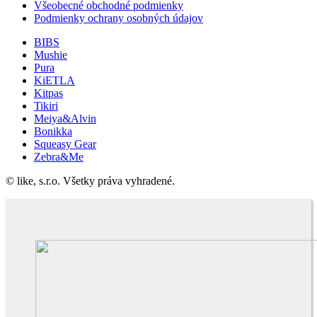
Všeobecné obchodné podmienky
Podmienky ochrany osobných údajov
BIBS
Mushie
Pura
KiETLA
Kitpas
Tikiri
Meiya&Alvin
Bonikka
Squeasy Gear
Zebra&Me
© like, s.r.o. Všetky práva vyhradené.