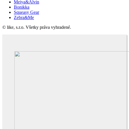
Meiya&Alvin
Bonikka
Squeasy Gear
Zebra&Me
© like, s.r.o. Všetky práva vyhradené.