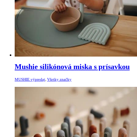
Mushie silikónová miska s prísavkou
MUSHIE výpredaj
,
Všetky značky