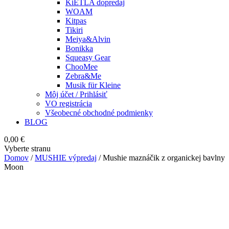
KiETLA dopredaj
WOAM
Kitpas
Tikiri
Meiya&Alvin
Bonikka
Squeasy Gear
ChooMee
Zebra&Me
Musik für Kleine
Môj účet / Prihlásiť
VO registrácia
Všeobecné obchodné podmienky
BLOG
0,00
€
Vyberte stranu
Domov
/
MUSHIE výpredaj
/ Mushie maznáčik z organickej bavlny
Moon