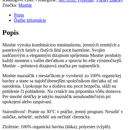
Značka:
Mushie
Popis
Ďalšie informácie
Popis
Mushie vytvára kombináciou minimalizmu, jemných zemitých a
pastelových farieb a čistých línií pocit harmónie. Svojím
nadčasovým a elegantným dizajnom spríjemnia Mushie produkty
každý moment s vaším dieťatkom a spravia ho ešte výnimočnejší.
Mushie – prémiová dizajnová značka pre najmenších.
Mushie maznáčik s mesiačikom je vyrobený zo 100% organickej
bavlny a stane sa najobľúbenejším spoločníkom dieťatka už od
narodenia. Upokojuje ho a dodáva mu pocit bezpečia, slúži na
pritúlenie či pohladenie. Na cestách mu pripomína vôňu domova.
Pre mnohé detičky je takýto maznáčik nenahraditeľným pri
upokojení alebo zaspávaní.
Starostlivosť: Pranie na 30°C v práčke, jemný program. Nesušiť v
sušičke, nebieliť, nežehliť ani nečistiť chemicky.
Zloženie: 100% organická bavlna (látka), polyester (výplň).