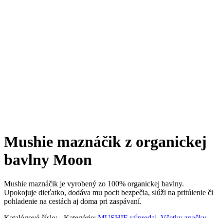
Mushie maznáčik z organickej
bavlny Moon
Mushie maznáčik je vyrobený zo 100% organickej bavlny.
Upokojuje dieťatko, dodáva mu pocit bezpečia, slúži na pritúlenie či
pohladenie na cestách aj doma pri zaspávaní.
Katalógové číslo:
-
Kategórie:
MUSHIE výpredaj
,
Všetky značky