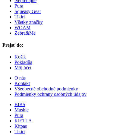
Nepredajné
Pura
Squeasy Gear
Tikiri
Všetky značky
WOAM
Zebra&Me
Prejsť do:
Košík
Pokladňa
Môj účet
O nás
Kontakt
Všeobecné obchodné podmienky
Podmienky ochrany osobných údajov
BIBS
Mushie
Pura
KiETLA
Kitpas
Tikiri