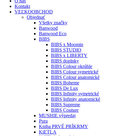
O nás
Kontakt
VEĽKOOBCHOD
Objednať
Všetky značky
Banwood
Banwood Eco
BIBS
BIBS x Moomin
BIBS STUDIO
BIBS x LIBERTY
BIBS doplnky
BIBS Colour okrúhle
BIBS Colour symetrické
BIBS Colour anatomické
BIBS Boheme
BIBS De Lux
BIBS Infinity symetrické
BIBS Infinity anatomické
BIBS Supreme
BIBS Couture
MUSHIE výpredaj
Pura
Kniha PRVÉ PRÍKRMY
KiETLA