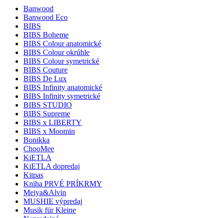
Banwood
Banwood Eco
BIBS
BIBS Boheme
BIBS Colour anatomické
BIBS Colour okrúhle
BIBS Colour symetrické
BIBS Couture
BIBS De Lux
BIBS Infinity anatomické
BIBS Infinity symetrické
BIBS STUDIO
BIBS Supreme
BIBS x LIBERTY
BIBS x Moomin
Bonikka
ChooMee
KiETLA
KiETLA dopredaj
Kitpas
Kniha PRVÉ PRÍKRMY
Meiya&Alvin
MUSHIE výpredaj
Musik für Kleine