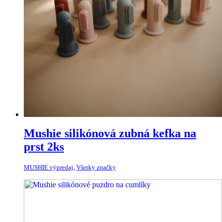
Mushie silikónová zubná kefka na
prst 2ks
MUSHIE výpredaj
,
Všetky značky