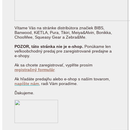
Vítame Vás na stránke distribútora značiek BIBS,
Banwood, KiETLA, Pura, Tikiri, Meiya&Alvin, Bonikka,
ChooMee, Squeasy Gear a Zebra&Me.
POZOR, táto stránka nie je e-shop.
Ponúkame len
veľkoobchodný predaj pre zaregistrované predajne a
e-shopy.
Ak sa chcete zaregistrovať, vyplňte prosím
registračný formulár
.
Ak hľadáte predajňu alebo e-shop s naším tovarom,
napíšte nám
, radi Vám poradíme.
Ďakujeme.