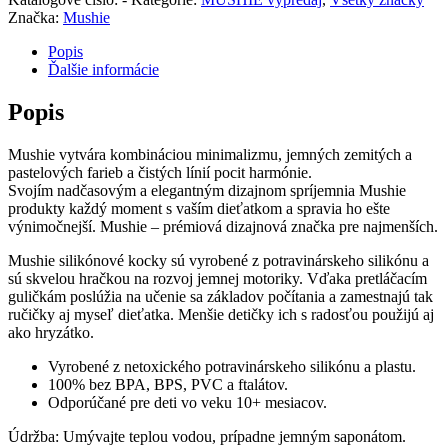
Značka:
Mushie
Popis
Ďalšie informácie
Popis
Mushie vytvára kombináciou minimalizmu, jemných zemitých a
pastelových farieb a čistých línií pocit harmónie.
Svojím nadčasovým a elegantným dizajnom spríjemnia Mushie
produkty každý moment s vaším dieťatkom a spravia ho ešte
výnimočnejší. Mushie – prémiová dizajnová značka pre najmenších.
Mushie silikónové kocky sú vyrobené z potravinárskeho silikónu a
sú skvelou hračkou na rozvoj jemnej motoriky. Vďaka pretláčacím
guličkám poslúžia na učenie sa základov počítania a zamestnajú tak
ručičky aj myseľ dieťatka. Menšie detičky ich s radosťou použijú aj
ako hryzátko.
Vyrobené z netoxického potravinárskeho silikónu a plastu.
100% bez BPA, BPS, PVC a ftalátov.
Odporúčané pre deti vo veku 10+ mesiacov.
Údržba: Umývajte teplou vodou, prípadne jemným saponátom.