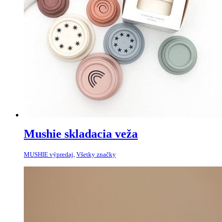
Mushie skladacia veža
MUSHIE výpredaj
,
Všetky značky