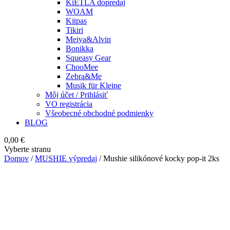
KiETLA dopredaj
WOAM
Kitpas
Tikiri
Meiya&Alvin
Bonikka
Squeasy Gear
ChooMee
Zebra&Me
Musik für Kleine
Môj účet / Prihlásiť
VO registrácia
Všeobecné obchodné podmienky
BLOG
0,00
€
Vyberte stranu
Domov
/
MUSHIE výpredaj
/ Mushie silikónové kocky pop-it 2ks