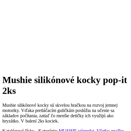
Mushie silikónové kocky pop-it
2ks
Mushie silikónové kocky sú skvelou hračkou na rozvoj jemnej
motoriky. Vďaka pretláčacím guličkám poslúžia na učenie sa
základov počítania, zatiaľ čo menšie detičky ich využijú ako
hryzátko. V balení 2ks kociek.
Katalógové číslo:
-
Kategórie:
MUSHIE výpredaj
,
Všetky značky