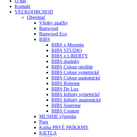
O nás
Kontakt
VEĽKOOBCHOD
Objednať
Všetky značky
Banwood
Banwood Eco
BIBS
BIBS x Moomin
BIBS STUDIO
BIBS x LIBERTY
BIBS doplnky
BIBS Colour okrúhle
BIBS Colour symetrické
BIBS Colour anatomické
BIBS Boheme
BIBS De Lux
BIBS Infinity symetrické
BIBS Infinity anatomické
BIBS Supreme
BIBS Couture
MUSHIE výpredaj
Pura
Kniha PRVÉ PRÍKRMY
KiETLA