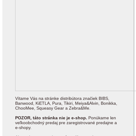
Vítame Vás na stránke distribútora značiek BIBS,
Banwood, KiETLA, Pura, Tikiri, Meiya&Alvin, Bonikka,
ChooMee, Squeasy Gear a Zebra&Me.
POZOR, táto stránka nie je e-shop.
Ponúkame len
veľkoobchodný predaj pre zaregistrované predajne a
e-shopy.