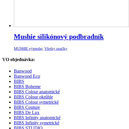
Mushie silikónový podbradník
MUSHIE výpredaj
,
Všetky značky
VO objednávka:
Banwood
Banwood Eco
BIBS
BIBS Boheme
BIBS Colour anatomické
BIBS Colour okrúhle
BIBS Colour symetrické
BIBS Couture
BIBS De Lux
BIBS Infinity anatomické
BIBS Infinity symetrické
BIBS STUDIO