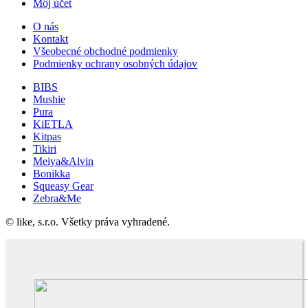
Môj účet
O nás
Kontakt
Všeobecné obchodné podmienky
Podmienky ochrany osobných údajov
BIBS
Mushie
Pura
KiETLA
Kitpas
Tikiri
Meiya&Alvin
Bonikka
Squeasy Gear
Zebra&Me
© like, s.r.o. Všetky práva vyhradené.