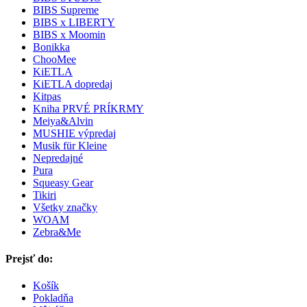
BIBS Supreme
BIBS x LIBERTY
BIBS x Moomin
Bonikka
ChooMee
KiETLA
KiETLA dopredaj
Kitpas
Kniha PRVÉ PRÍKRMY
Meiya&Alvin
MUSHIE výpredaj
Musik für Kleine
Nepredajné
Pura
Squeasy Gear
Tikiri
Všetky značky
WOAM
Zebra&Me
Prejsť do:
Košík
Pokladňa