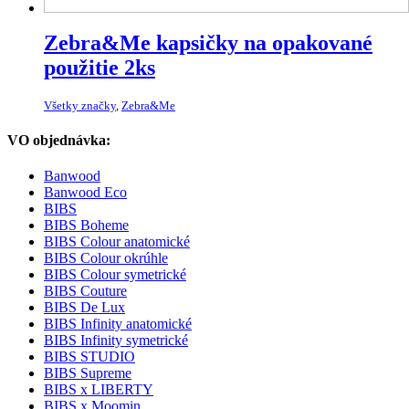
Zebra&Me kapsičky na opakované
použitie 2ks
Všetky značky
,
Zebra&Me
VO objednávka:
Banwood
Banwood Eco
BIBS
BIBS Boheme
BIBS Colour anatomické
BIBS Colour okrúhle
BIBS Colour symetrické
BIBS Couture
BIBS De Lux
BIBS Infinity anatomické
BIBS Infinity symetrické
BIBS STUDIO
BIBS Supreme
BIBS x LIBERTY
BIBS x Moomin