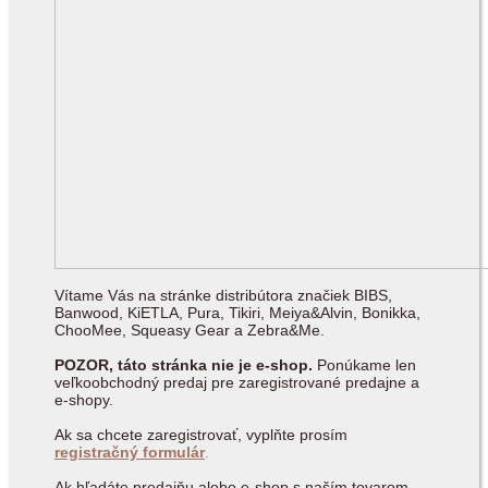
Vítame Vás na stránke distribútora značiek BIBS,
Banwood, KiETLA, Pura, Tikiri, Meiya&Alvin, Bonikka,
ChooMee, Squeasy Gear a Zebra&Me.
POZOR, táto stránka nie je e-shop.
Ponúkame len
veľkoobchodný predaj pre zaregistrované predajne a
e-shopy.
Ak sa chcete zaregistrovať, vyplňte prosím
registračný formulár
.
Ak hľadáte predajňu alebo e-shop s naším tovarom,