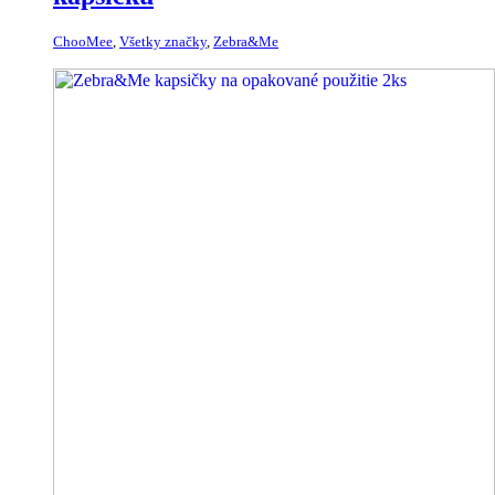
ChooMee
,
Všetky značky
,
Zebra&Me