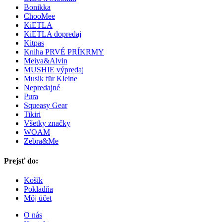
Bonikka
ChooMee
KiETLA
KiETLA dopredaj
Kitpas
Kniha PRVÉ PRÍKRMY
Meiya&Alvin
MUSHIE výpredaj
Musik für Kleine
Nepredajné
Pura
Squeasy Gear
Tikiri
Všetky značky
WOAM
Zebra&Me
Prejsť do:
Košík
Pokladňa
Môj účet
O nás