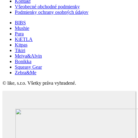
Kontakt
Všeobecné obchodné podmienky
Podmienky ochrany osobných údajov
BIBS
Mushie
Pura
KiETLA
Kitpas
Tikiri
Meiya&Alvin
Bonikka
Squeasy Gear
Zebra&Me
© like, s.r.o. Všetky práva vyhradené.