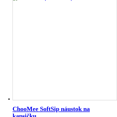
ChooMee SoftSip náustok na
kapsičku