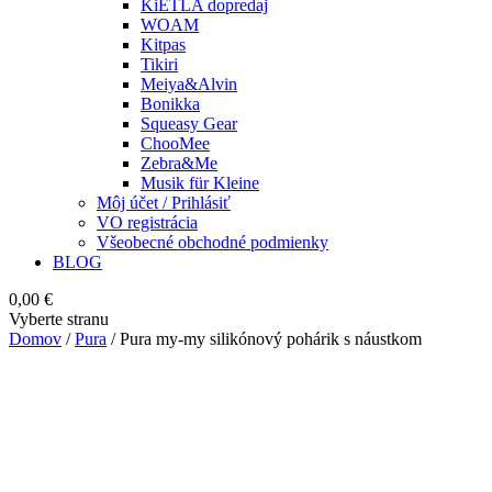
KiETLA dopredaj
WOAM
Kitpas
Tikiri
Meiya&Alvin
Bonikka
Squeasy Gear
ChooMee
Zebra&Me
Musik für Kleine
Môj účet / Prihlásiť
VO registrácia
Všeobecné obchodné podmienky
BLOG
0,00
€
Vyberte stranu
Domov
/
Pura
/ Pura my-my silikónový pohárik s náustkom