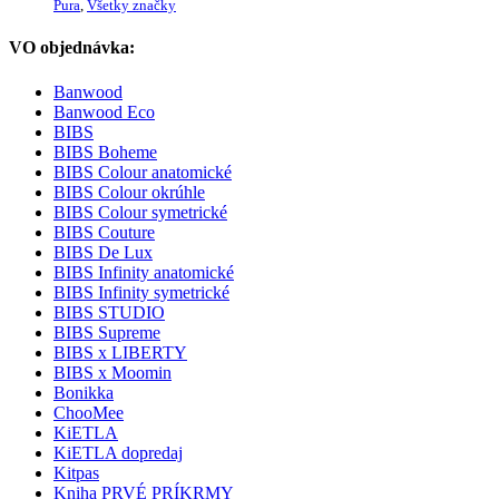
Pura
,
Všetky značky
VO objednávka:
Banwood
Banwood Eco
BIBS
BIBS Boheme
BIBS Colour anatomické
BIBS Colour okrúhle
BIBS Colour symetrické
BIBS Couture
BIBS De Lux
BIBS Infinity anatomické
BIBS Infinity symetrické
BIBS STUDIO
BIBS Supreme
BIBS x LIBERTY
BIBS x Moomin
Bonikka
ChooMee
KiETLA
KiETLA dopredaj
Kitpas
Kniha PRVÉ PRÍKRMY