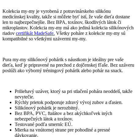
Kolekcia my-my je vyrobená z potravinárskeho silikónu
medicínskej kvality, takže si môžete byť istí, že vaše dieťa dostane
len to najbezpečnejšie. Bez BPA, toxínov, škodlivých látok či
mikroplastov. Kolekcia my-my má ako jediná kolekcia silikónových
riadov
certifikát MadeSafe.
Všetky poháre z kolekcie my-my sú
kompatibilné so všetkými uzávermi my-my.
Pura my-my silikónový pohárik s náustkom je ideálny pre vaše
dieťa, keď je pripravené na prechod z dojčenskej fľaše. Bez uzáveru
poslúži ako výborný tréningový pohárik alebo pohár na snack.
Priliehavý uzáver, ktorý sa pri stlačení pohára neoddelí, takže
nevytečie.
Rýchly prietok podporuje zdravý vývoj zubov a ďasien.
Silikónový pohárik je nerozbitný.
Bez BPA, PVC, ftalátov a bez akýchkoľvek iných
nebezpečných látok a toxínov.
Testované podľa smerníc EÚ.
Mierka na vnútornej strane pre pohodlné a presné
dávkovanie.