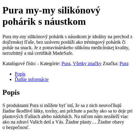
Pura my-my silikónový
pohárik s náustkom
Pura my-my silikónový pohárik s náustkom je ideálny na prechod z
dojčenskej fľaše, bez uzáveru poslúži ako tréningový pohárik či
pohár na snack. Je z potravinárskeho silikónu medicínskej kvality,
nerozbitný a má certifikát MadeSafe.
Katalógové číslo:
-
Kategórie:
Pura
,
Všetky značky
Značka:
Pura
Popis
Ďalšie informácie
Popis
S produktami Pura si môžete byť istí, že sa z nich neuvoľňujú
žiadne škodlivé látky, toxíny, ani príchute a pachy ako sa to deje pri
plastových fľašiach alebo nádobách. Na ničom nám nezáleží viac
ako na zdraví Vašich detí a Vás. Žiadne plasty… Žiadne obavy
o bezpečnosť.