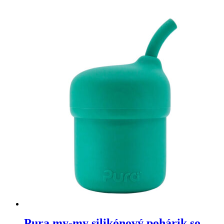
Pura my-my silikónový pohárik so