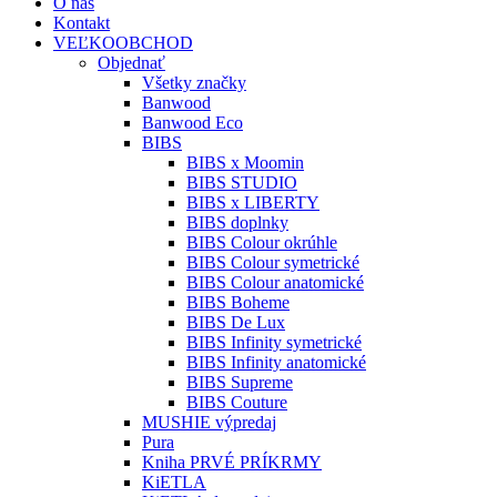
O nás
Kontakt
VEĽKOOBCHOD
Objednať
Všetky značky
Banwood
Banwood Eco
BIBS
BIBS x Moomin
BIBS STUDIO
BIBS x LIBERTY
BIBS doplnky
BIBS Colour okrúhle
BIBS Colour symetrické
BIBS Colour anatomické
BIBS Boheme
BIBS De Lux
BIBS Infinity symetrické
BIBS Infinity anatomické
BIBS Supreme
BIBS Couture
MUSHIE výpredaj
Pura
Kniha PRVÉ PRÍKRMY
KiETLA