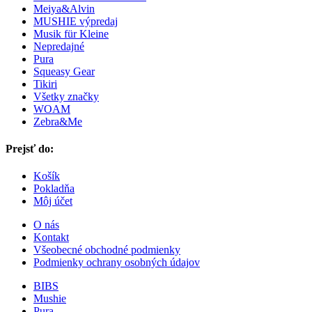
Meiya&Alvin
MUSHIE výpredaj
Musik für Kleine
Nepredajné
Pura
Squeasy Gear
Tikiri
Všetky značky
WOAM
Zebra&Me
Prejsť do:
Košík
Pokladňa
Môj účet
O nás
Kontakt
Všeobecné obchodné podmienky
Podmienky ochrany osobných údajov
BIBS
Mushie
Pura