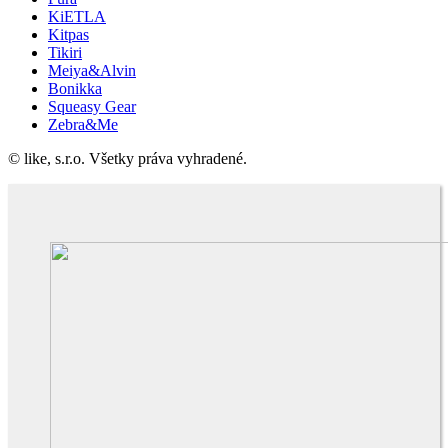
KiETLA
Kitpas
Tikiri
Meiya&Alvin
Bonikka
Squeasy Gear
Zebra&Me
© like, s.r.o. Všetky práva vyhradené.