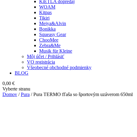
KiETLA dopredaj
WOAM
Kitpas
Tikiri
Meiya&Alvin
Bonikka
Squeasy Gear
ChooMee
Zebra&Me
Musik für Kleine
Môj účet / Prihlásiť
VO registrácia
Všeobecné obchodné podmienky
BLOG
0,00
€
Vyberte stranu
Domov
/
Pura
/ Pura TERMO fľaša so športovým uzáverom 650ml