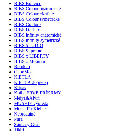
BIBS Boheme
BIBS Colour anatomické
BIBS Colour okrúhle
BIBS Colour symetrické
BIBS Couture
BIBS De Lux
BIBS Infinity anatomické
BIBS Infinity symetrické
BIBS STUDIO
BIBS Supreme
BIBS x LIBERTY
BIBS x Moomin
Bonikka
ChooMee
KiETLA
KiETLA dopredaj
Kitpas
Kniha PRVÉ PRÍKRMY
Meiya&Alvin
MUSHIE výpredaj
Musik für Kleine
Nepredajné
Pura
Squeasy Gear
Tikiri