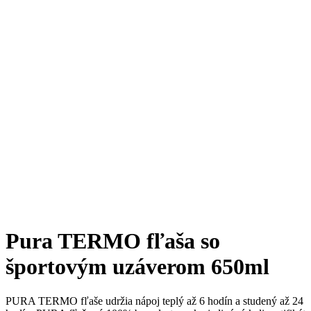
Pura TERMO fľaša so
športovým uzáverom 650ml
PURA TERMO fľaše udržia nápoj teplý až 6 hodín a studený až 24