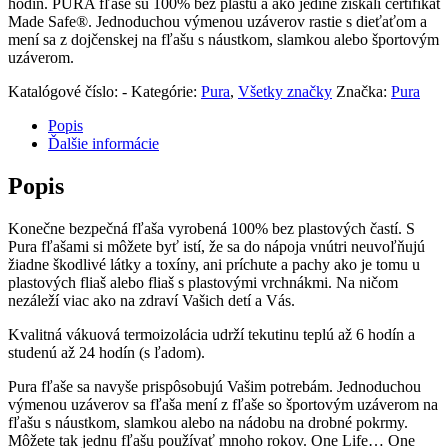
hodín. PURA fľaše sú 100% bez plastu a ako jediné získali certifikát
Made Safe®. Jednoduchou výmenou uzáverov rastie s dieťaťom a
mení sa z dojčenskej na fľašu s náustkom, slamkou alebo športovým
uzáverom.
Katalógové číslo:
-
Kategórie:
Pura
,
Všetky značky
Značka:
Pura
Popis
Ďalšie informácie
Popis
Konečne bezpečná fľaša vyrobená 100% bez plastových častí. S
Pura fľašami si môžete byť istí, že sa do nápoja vnútri neuvoľňujú
žiadne škodlivé látky a toxíny, ani príchute a pachy ako je tomu u
plastových fliaš alebo fliaš s plastovými vrchnákmi. Na ničom
nezáleží viac ako na zdraví Vašich detí a Vás.
Kvalitná vákuová termoizolácia udrží tekutinu teplú až 6 hodín a
studenú až 24 hodín (s ľadom).
Pura fľaše sa navyše prispôsobujú Vašim potrebám. Jednoduchou
výmenou uzáverov sa fľaša mení z fľaše so športovým uzáverom na
fľašu s náustkom, slamkou alebo na nádobu na drobné pokrmy.
Môžete tak jednu fľašu používať mnoho rokov. One Life… One