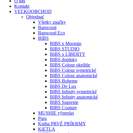
O nás
Kontakt
VEĽKOOBCHOD
Objednať
Všetky značky
Banwood
Banwood Eco
BIBS
BIBS x Moomin
BIBS STUDIO
BIBS x LIBERTY
BIBS doplnky
BIBS Colour okrúhle
BIBS Colour symetrické
BIBS Colour anatomické
BIBS Boheme
BIBS De Lux
BIBS Infinity symetrické
BIBS Infinity anatomické
BIBS Supreme
BIBS Couture
MUSHIE výpredaj
Pura
Kniha PRVÉ PRÍKRMY
KiETLA