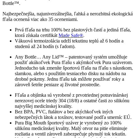
Bottle™.
Najbezpečnejšia, najuniverzálnejšia, ľahká a nerozbitná ekologická
fľaša ocenená viac ako 35 oceneniami.
Prvá fľaša na trhu 100% bez plastových častí a jediná fľaša,
ktorá získala certifikát
Made Safe®
.
Vákuová termoizolácia udrží tekutinu teplú až 6 hodín a
studenú až 24 hodín (s ľadom).
Any Bottle… Any Lid™ – patentovaný systém umožňuje
použiť akúkoľvek Pura fľašu s akýmkoľvek Pura uzáverom.
Jednoducho tak zmeníte športovú fľašu na fľašu s náustkom,
slamkou, alebo s použitím tesniaceho disku na nádobu na
drobné pokrmy. Jednu fľašu tak môžete používať roky a
zároveň šetríte peniaze aj životné prostredie.
Fľaša a objímka sú vyrobené z prvotriednej potravinárskej
nerezovej ocele triedy 304 (18/8) a ostatné časti zo silikónu
najvyššej medicínskej kvality.
Bez BPA, PVC, ftalátov a bez akýchkoľvek iných
nebezpečných látok a toxínov, testované podľa smerníc EÚ.
Pura Big Mouth športový uzáver je vyrobený zo 100%
silikónu medicínskej kvality. Malý otvor na pitie eliminuje
rozliatia a ventil zároveň zabezpečuje plynulý tok tekutín.