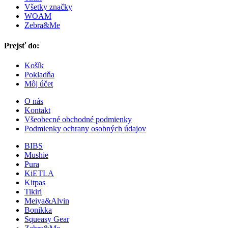
Všetky značky
WOAM
Zebra&Me
Prejsť do:
Košík
Pokladňa
Môj účet
O nás
Kontakt
Všeobecné obchodné podmienky
Podmienky ochrany osobných údajov
BIBS
Mushie
Pura
KiETLA
Kitpas
Tikiri
Meiya&Alvin
Bonikka
Squeasy Gear