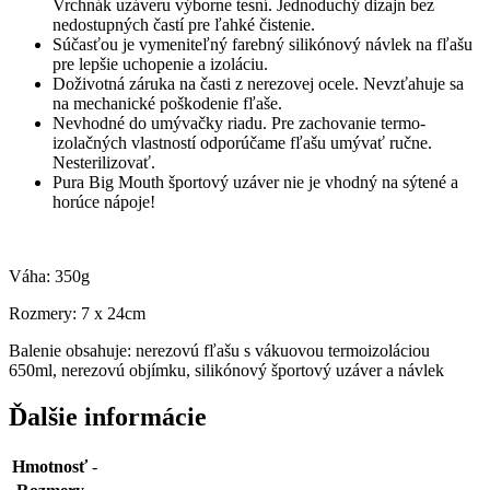
Vrchnák uzáveru výborne tesní. Jednoduchý dizajn bez
nedostupných častí pre ľahké čistenie.
Súčasťou je vymeniteľný farebný silikónový návlek na fľašu
pre lepšie uchopenie a izoláciu.
Doživotná záruka na časti z nerezovej ocele. Nevzťahuje sa
na mechanické poškodenie fľaše.
Nevhodné do umývačky riadu. Pre zachovanie termo-
izolačných vlastností odporúčame fľašu umývať ručne.
Nesterilizovať.
Pura Big Mouth športový uzáver nie je vhodný na sýtené a
horúce nápoje!
Váha: 350g
Rozmery: 7 x 24cm
Balenie obsahuje: nerezovú fľašu s vákuovou termoizoláciou
650ml, nerezovú objímku, silikónový športový uzáver a návlek
Ďalšie informácie
Hmotnosť
-