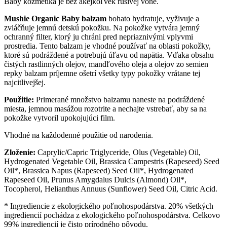
Baby kozmetika je bez akejkoľvek rušivej vône.
Mushie Organic Baby balzam
bohato hydratuje, vyživuje a
zvláčňuje jemnú detskú pokožku. Na pokožke vytvára jemný
ochranný filter, ktorý ju chráni pred nepriaznivými vplyvmi
prostredia. Tento balzam je vhodné používať na oblasti pokožky,
ktoré sú podráždené a potrebujú úľavu od napätia. Vďaka obsahu
čistých rastlinných olejov, mandľového oleja a olejov zo semien
repky balzam príjemne ošetrí všetky typy pokožky vrátane tej
najcitlivejšej.
Použitie:
Primerané množstvo balzamu naneste na podráždené
miesta, jemnou masážou rozotrite a nechajte vstrebať, aby sa na
pokožke vytvoril upokojujúci film.
Vhodné na každodenné použitie od narodenia.
Zloženie:
Caprylic/Capric Triglyceride, Olus (Vegetable) Oil,
Hydrogenated Vegetable Oil, Brassica Campestris (Rapeseed) Seed
Oil*, Brassica Napus (Rapeseed) Seed Oil*, Hydrogenated
Rapeseed Oil, Prunus Amygdalus Dulcis (Almond) Oil*,
Tocopherol, Helianthus Annuus (Sunflower) Seed Oil, Citric Acid.
* Ingrediencie z ekologického poľnohospodárstva. 20% všetkých
ingrediencií pochádza z ekologického poľnohospodárstva. Celkovo
99% ingrediencií je čisto prírodného pôvodu.