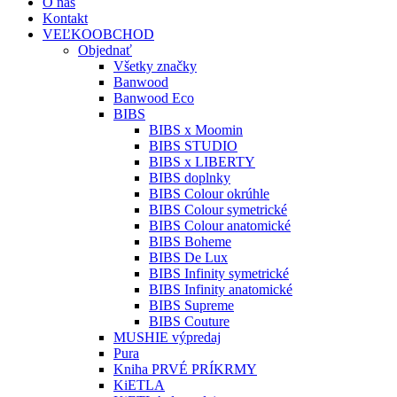
O nás
Kontakt
VEĽKOOBCHOD
Objednať
Všetky značky
Banwood
Banwood Eco
BIBS
BIBS x Moomin
BIBS STUDIO
BIBS x LIBERTY
BIBS doplnky
BIBS Colour okrúhle
BIBS Colour symetrické
BIBS Colour anatomické
BIBS Boheme
BIBS De Lux
BIBS Infinity symetrické
BIBS Infinity anatomické
BIBS Supreme
BIBS Couture
MUSHIE výpredaj
Pura
Kniha PRVÉ PRÍKRMY
KiETLA