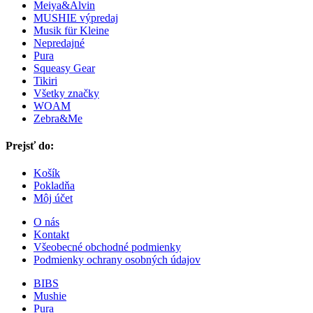
Meiya&Alvin
MUSHIE výpredaj
Musik für Kleine
Nepredajné
Pura
Squeasy Gear
Tikiri
Všetky značky
WOAM
Zebra&Me
Prejsť do:
Košík
Pokladňa
Môj účet
O nás
Kontakt
Všeobecné obchodné podmienky
Podmienky ochrany osobných údajov
BIBS
Mushie
Pura