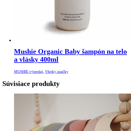
Mushie Organic Baby šampón na telo
a vlásky 400ml
MUSHIE výpredaj
,
Všetky značky
Súvisiace produkty