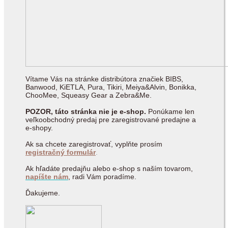
Vítame Vás na stránke distribútora značiek BIBS,
Banwood, KiETLA, Pura, Tikiri, Meiya&Alvin, Bonikka,
ChooMee, Squeasy Gear a Zebra&Me.
POZOR, táto stránka nie je e-shop.
Ponúkame len
veľkoobchodný predaj pre zaregistrované predajne a
e-shopy.
Ak sa chcete zaregistrovať, vyplňte prosím
registračný formulár
.
Ak hľadáte predajňu alebo e-shop s naším tovarom,
napíšte nám
, radi Vám poradíme.
Ďakujeme.