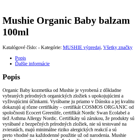
Mushie Organic Baby balzam
100ml
Katalógové číslo:
-
Kategórie:
MUSHIE výpredaj
,
Všetky značky
Popis
Ďalšie informácie
Popis
Organic Baby kozmetika od Mushie je vyrobená z dôkladne
vybraných prírodných organických zložiek s upokojujúcimi a
vyživujúcimi účinkami. Vyrábame ju priamo v Dánsku a jej kvalitu
dokazujú aj rôzne certifikáty – certifikát COSMOS ORGANIC od
spoločnosti Ecocert Greenlife, certifikát Nordic Swan Ecolabel a
tiež Asthma Allergy Nordic. Certifikáty sú zárukou, že produkty sú
vyrábané z bezpečných prírodných zložiek, nie sú testované na
zvieratách, majú minimálne riziko alergických reakcií a sú
preto vhodné na každodenné použitie už od narodenia. Mushie