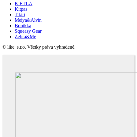
KiETLA
Kitpas
Tikiri
Meiya&Alvin
Bonikka
Squeasy Gear
Zebra&Me
© like, s.r.o. Všetky práva vyhradené.