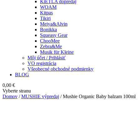
KiETLA dopredaj
WOAM
Kitpas
Tikiri
Meiya&Alvin
Bonikka
Squeasy Gear
ChooMee
Zebra&Me
Musik für Kleine
Môj účet / Prihlásiť
VO registrácia
Všeobecné obchodné podmienky
BLOG
0,00
€
Vyberte stranu
Domov
/
MUSHIE výpredaj
/ Mushie Organic Baby balzam 100ml