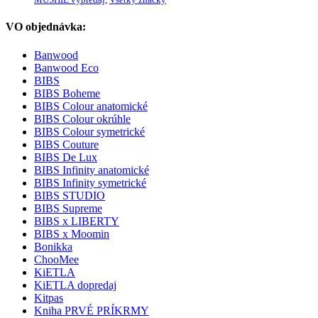
VO objednávka:
Banwood
Banwood Eco
BIBS
BIBS Boheme
BIBS Colour anatomické
BIBS Colour okrúhle
BIBS Colour symetrické
BIBS Couture
BIBS De Lux
BIBS Infinity anatomické
BIBS Infinity symetrické
BIBS STUDIO
BIBS Supreme
BIBS x LIBERTY
BIBS x Moomin
Bonikka
ChooMee
KiETLA
KiETLA dopredaj
Kitpas
Kniha PRVÉ PRÍKRMY