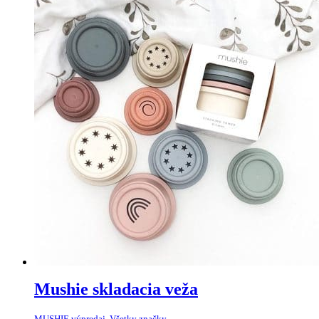
Mushie skladacia veža
MUSHIE výpredaj
,
Všetky značky