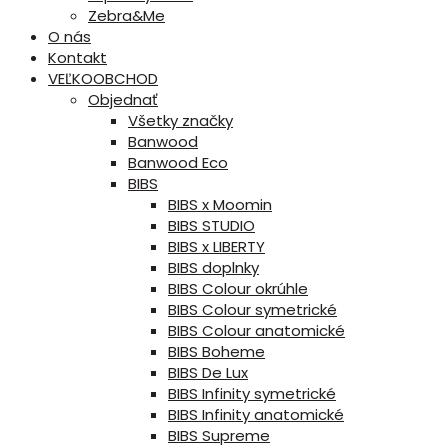
Zebra&Me
O nás
Kontakt
VEĽKOOBCHOD
Objednať
Všetky značky
Banwood
Banwood Eco
BIBS
BIBS x Moomin
BIBS STUDIO
BIBS x LIBERTY
BIBS doplnky
BIBS Colour okrúhle
BIBS Colour symetrické
BIBS Colour anatomické
BIBS Boheme
BIBS De Lux
BIBS Infinity symetrické
BIBS Infinity anatomické
BIBS Supreme