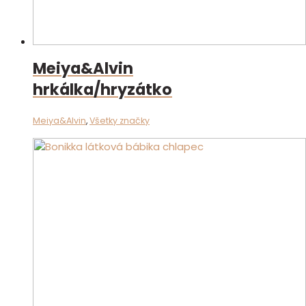
Meiya&Alvin
hrkálka/hryzátko
Meiya&Alvin
,
Všetky značky