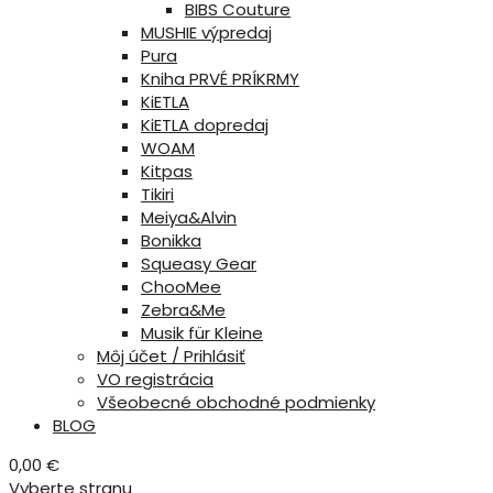
BIBS Couture
MUSHIE výpredaj
Pura
Kniha PRVÉ PRÍKRMY
KiETLA
KiETLA dopredaj
WOAM
Kitpas
Tikiri
Meiya&Alvin
Bonikka
Squeasy Gear
ChooMee
Zebra&Me
Musik für Kleine
Môj účet / Prihlásiť
VO registrácia
Všeobecné obchodné podmienky
BLOG
0,00
€
Vyberte stranu