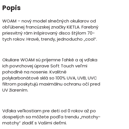
Popis
WOAM – nový model slnečných okuliarov od
obľúbenej francúzskej značky KiETLA. Farebný
priesvitný rám inšpirovaný disco štýlom 70-
tych rokov. Hravé, trendy, jednoducho „cool“.
Okuliare WOAM sú príjemne ľahké a aj vďaka
ich povrchovej úprave Soft Touch veľmi
pohodlné na nosenie. Kvalitné
polykarbonátové sklá so 100% UVA, UVB, UVC
filtrom poskytujú maximálnu ochranu očí pred
UV žiarením.
Vďaka veľkostiam pre deti od 0 rokov až po
dospelých sa môžete podľa trendu „matchy-
matchy“ zladiť s Vašimi deťmi.